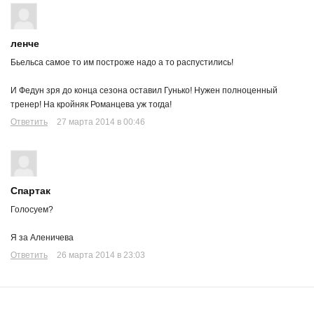
ленче
Бьельса самое то им построже надо а то распустились!
И Федун зря до конца сезона оставил Гунько! Нужен полноценный
тренер! На кройняк Романцева уж тогда!
Ответить
27 марта 2014 в 00:46
Спартак
Голосуем?
Я за Аленичева
Ответить
26 марта 2014 в 23:03