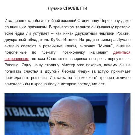
Лучано СПАЛЛЕТТИ
Итальянец стал бы достойной заменой Станиславу Черчесову даже
по внешним признакам. В тренерском таланте он бывшему вратарю
тоже едва ли уступает – как никак двукратный чемпион России,
двукратный обладатель Кубка Италии. На родине синьора Лучано
активно сватают в различные клубы, включая "Милан", бывшие
подопечные по "Зениту" потихонечку начинают
делиться
сокровенным
, но сам Спаллетти наверняка не прочь вернуться в
Россию. Одну нашу столицу Мистер уже покорил, почему бы не
попытать счастья в другой? Леонид Федун зачастую принимает
неожиданные решения. И ставка на "вражеского" тренера отлично
вписалась бы в красно-белую историю последних лет.