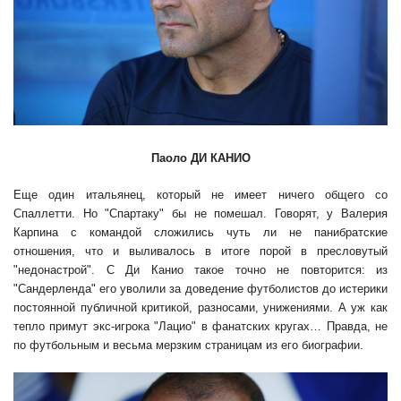
Паоло ДИ КАНИО
Еще один итальянец, который не имеет ничего общего со
Спаллетти. Но "Спартаку" бы не помешал. Говорят, у Валерия
Карпина с командой сложились чуть ли не панибратские
отношения, что и выливалось в итоге порой в пресловутый
"недонастрой". С Ди Канио такое точно не повторится: из
"Сандерленда" его уволили за доведение футболистов до истерики
постоянной публичной критикой, разносами, унижениями. А уж как
тепло примут экс-игрока "Лацио" в фанатских кругах… Правда, не
по футбольным и весьма мерзким страницам из его биографии.