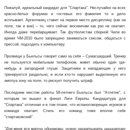
Пожалуй, идеальный кандидат для "Спартака". Неслучайно на всех
красно-белых форумах и гостевых его фамилия то и дело
всплывает. Аргентинец ставит на первое место дисциплину (как на
поле, так и вне) – то, чего сейчас москвичам как раз не хватает.
Иногда даже перебарщивает. Так футболистам сборной Чили во
время ЧМ-2010 было запрещено заниматься сексом, общаться с
прессой, подходить к компьютеру.
Прозвище у Бьельсы говорит само за себя – Сумасшедший. Тренер
не пользуется мобильным телефоном, живет обычно один где-
нибудь в загородной глуши. Защитники и нападающие у него
тренируются раздельно, и если кто-то нарушает выделенную его
амплуа зону на поле, то рискует получить штраф.
Последним местом работы 58-летнего Бьельсы был "Атлетик", с
которым он вышел в финал Лиги Европы. Кандидатура для
"Спартака" отличная и в том плане, что испаноговорящих игроков в
команде хватает. Стиль его команд тоже вполне себе
"спартаковский".
"Для меня все матчи одинаковы: нужно захватывать инициативу