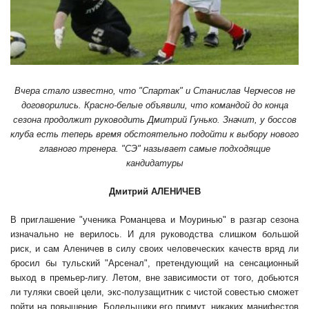
Вчера стало известно, что "Спартак" и Станислав Черчесов не
договорились. Красно-белые объявили, что командой до конца
сезона продолжит руководить Дмитрий Гунько. Значит, у боссов
клуба есть теперь время обстоятельно подойти к выбору нового
главного тренера. "СЭ" называет самые подходящие
кандидатуры
Дмитрий АЛЕНИЧЕВ
В приглашение "ученика Романцева и Моуринью" в разгар сезона
изначально не верилось. И для руководства слишком большой
риск, и сам Аленичев в силу своих человеческих качеств вряд ли
бросил бы тульский "Арсенал", претендующий на сенсационный
выход в премьер-лигу. Летом, вне зависимости от того, добьются
ли туляки своей цели, экс-полузащитник с чистой совестью сможет
пойти на повышение. Болельщики его примут, никаких манифестов