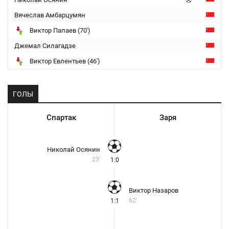
Вячеслав Амбарцумян
Виктор Папаев (70')
Джемал Силагадзе
Виктор Евлентьев (46')
ГОЛЫ
Спартак
Заря
Николай Осянин
23'
1:0
Виктор Назаров
62'
1:1