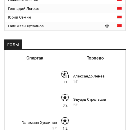
Геннадий Логофет
Юрий Сёмин
Галимзян Хусаинов
ГОЛЫ
Спартак
Торпедо
Александр Ленёв
14'
0:1
Эдуард Стрельцов
23'
0:2
Галимзян Хусаинов
37'
1:2