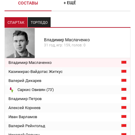
+ ЕЩЁ
СОСТАВЫ
СПАРТАК
ТОРПЕДО
Владимир Маслаченко
31 год, игр: 159, голов: 0
Владимир Маслаченко
Казимирас-Вайдотас Житкус
Валерий Дикарев
Саркис Овивян (73')
Владимир Петров
Алексей Корнеев
Иван Варламов
Валерий Рейнгольд
Николай Осянин