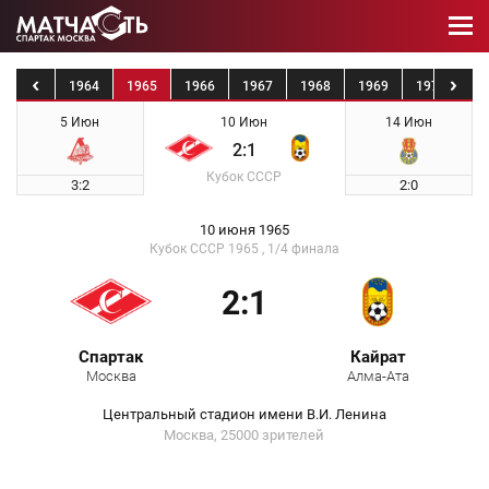
1963
1964
1965
1966
1967
1968
1969
1970
19
5 Июн
10 Июн
14 Июн
2:1
Кубок СССР
3:2
2:0
10 июня 1965
Кубок СССР 1965 , 1/4 финала
2:1
Спартак
Кайрат
Москва
Алма-Ата
Центральный стадион имени В.И. Ленина
Москва, 25000 зрителей