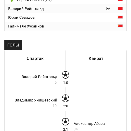
Валерий Рейнгольд
Юрий Севидов
Галимзян Хусаинов
ГОЛЫ
Спартак
Кайрат
Валерий Рейнгольд
5'
1:0
Владимир Янишевский
19'
2:0
Александр Абаев
34'
2:1