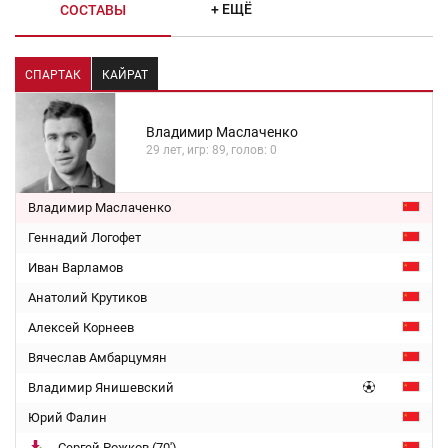
+ ЕЩЁ
СОСТАВЫ
СПАРТАК
КАЙРАТ
Владимир Маслаченко
29 лет, игр: 89, голов: 0
Владимир Маслаченко
Геннадий Логофет
Иван Варламов
Анатолий Крутиков
Алексей Корнеев
Вячеслав Амбарцумян
Владимир Янишевский
Юрий Фалин
Сергей Рожков (70')