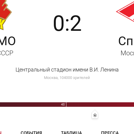
0:2
 МО
Сп
 СССР
Мос
Центральный стадион имени В.И. Ленина
Москва, 104000 зрителей
45'
 - Виктор Мишин
54' 0:2 - Никита Симонян
Ы
СОБЫТИЯ
ТАБЛИЦА
ПРЕССА