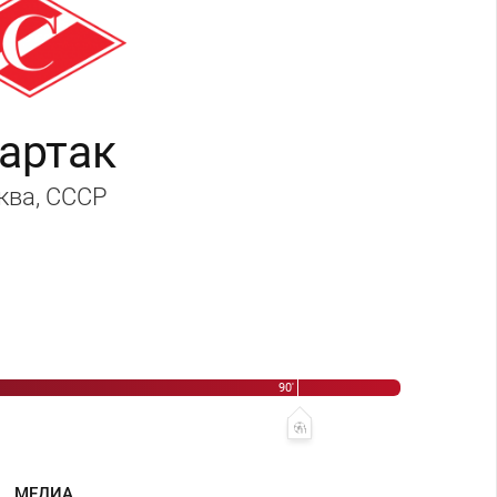
артак
ква
, СССР
90'
89' Сергей Сальников
МЕДИА