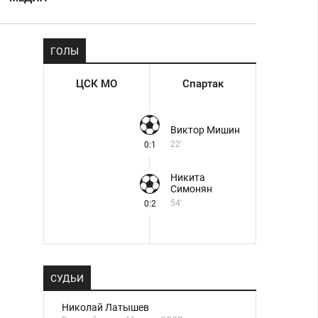
ГОЛЫ
ЦСК МО
Спартак
Виктор Мишин
22'
0:1
Никита
Симонян
54'
0:2
СУДЬИ
Николай Латышев