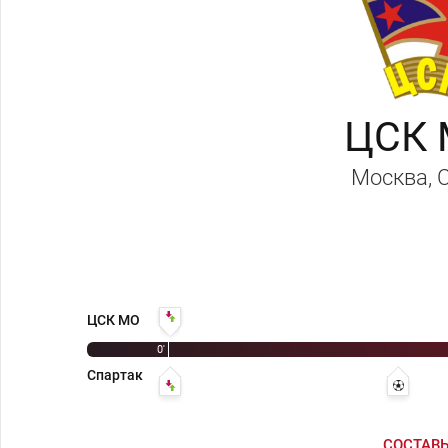
ЦСК
Москва
,
Иван Дуда - Валентин Гришин
ЦСК МО
0'
Спартак
Анатолий Ильин - Анатолий Исаев
22' 0:1
СОСТАВ