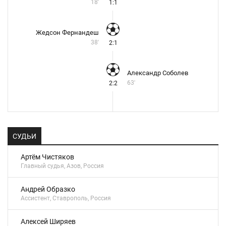
18'
1:1
Жедсон Фернандеш
38'
2:1
Александр Соболев
63'
2:2
СУДЬИ
Артём Чистяков
Главный судья, Азов, Россия
Андрей Образко
Ассистент, Ставрополь, Россия
Алексей Ширяев