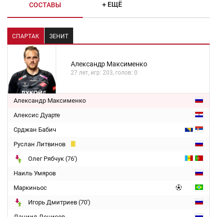
+ ЕЩЁ
СОСТАВЫ
СПАРТАК
ЗЕНИТ
Александр Максименко
27 лет, игр: 203, голов: 0
Александр Максименко
Алексис Дуарте
Срджан Бабич
Руслан Литвинов
Олег Рябчук (76')
Наиль Умяров
Маркиньос
Игорь Дмитриев (70')
Даниил Денисов