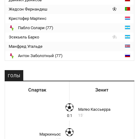
Жедсон Фернандеш
Кристофер Мартинс
Пабло Солари (77')
Эсекьель Барко
Манфред Угальде
Антон Заболотный (77')
ГОЛЫ
Спартак
Зенит
Матео Кассьерра
15'
0:1
Маркиньос