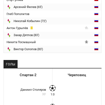
Арсений Филев (65')
Глеб Пополитов
Николай Кобылин (72')
Антон Гурылёв
Захар Дятлов (83')
Никита Посмашный
Виктор Солопов (83')
ГОЛЫ
Спартак-2
Череповец
Даниил Столяров
33'
1:0