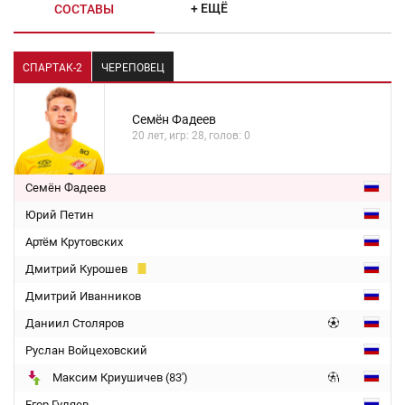
+ ЕЩЁ
СОСТАВЫ
СПАРТАК-2
ЧЕРЕПОВЕЦ
Семён Фадеев
20 лет, игр: 28, голов: 0
Семён Фадеев
Юрий Петин
Артём Крутовских
Дмитрий Курошев
Дмитрий Иванников
Даниил Столяров
Руслан Войцеховский
Максим Криушичев (83')
Егор Гуляев