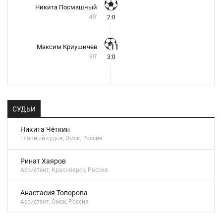
Никита Посмашный
49'
2:0
Максим Криушичев
90'
3:0
СУДЬИ
Никита Чёткин
Главный судья, Омск, Россия
Ринат Хаяров
Ассистент, Красноярск, Россия
Анастасия Топорова
Ассистент, Омск, Россия