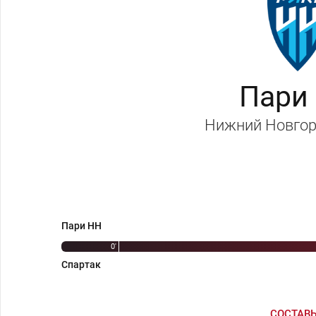
Пари
Нижний Новго
Пари НН
0'
Спартак
СОСТАВ