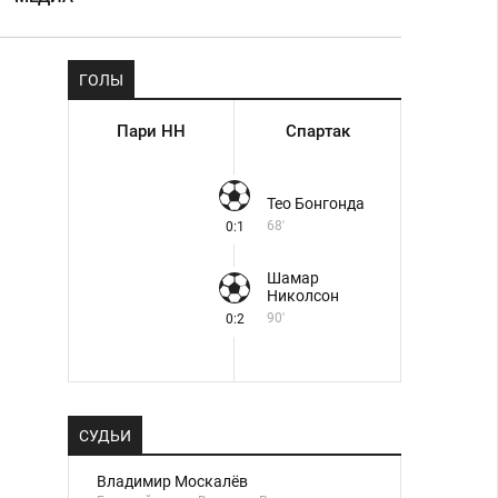
ГОЛЫ
Пари НН
Спартак
Тео Бонгонда
68'
0:1
Шамар
Николсон
90'
0:2
СУДЬИ
Владимир Москалёв