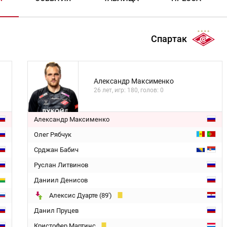
Спартак
Александр Максименко
26 лет, игр: 180, голов: 0
Александр Максименко
Олег Рябчук
Срджан Бабич
Руслан Литвинов
Даниил Денисов
Алексис Дуарте (89')
Данил Пруцев
Кристофер Мартинс