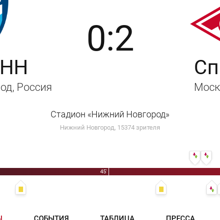
0:2
 НН
Сп
род
, Россия
Моск
Стадион «Нижний Новгород»
Нижний Новгород, 15374 зрителя
61' Але
61'
45'
30' Кристофер Мартинс
55' Сассо Винченцо
Ы
СОБЫТИЯ
ТАБЛИЦА
ПРЕССА