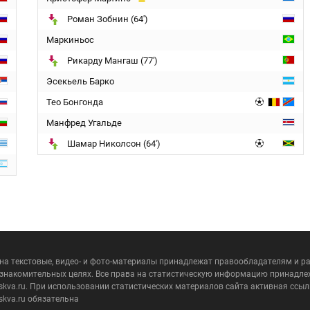
Роман Зобнин (64')
Маркиньос
Рикарду Мангаш (77')
Эсекьель Барко
Тео Бонгонда
Манфред Угальде
Шамар Николсон (64')
 на текстовые, видео- и фото-материалы принадлежат правообладателям и 
ознакомительных целях. Все права на статистическую информацию принадле
skva.ru. При использовании статистических материалов сайта активная ссыл
skva.ru обязательна