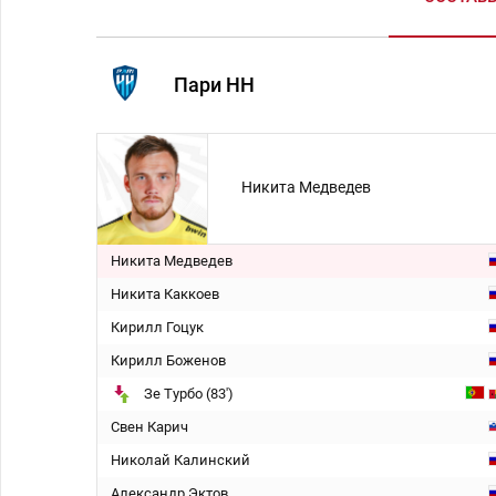
Пари НН
Никита Медведев
Никита Медведев
Никита Каккоев
Кирилл Гоцук
Кирилл Боженов
Зе Турбо (83')
Свен Карич
Николай Калинский
Александр Эктов