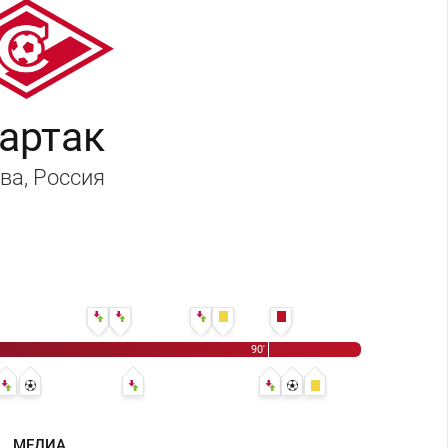
артак
ва
, Россия
ксандр Трошечкин - Владислав Карапузов
 Хуан Мануэль Боселли - Дан Глейзер
74' Валерий Царукян - Огнен Ожегович
74' Лука Вешнер Тичич - Матео Стаматов
83' Кирилл Боженов - Зе Турбо
84' Огнен Ожегович
90' Владислав Карапузов
90'
64' Кристофер Мартинс - Роман Зобнин
64' Манфред Угальде - Шамар Николсон
68' 0:1 - Тео Бонгонда
77' Маркиньос - Рикарду Мангаш
89' Даниил Денисов - Алексис Дуа
90' 0:2 - Шамар Николсон
90' Алексис Дуарте
МЕДИА