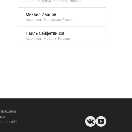
Главный судья, Воронеж, Россия
Михаил Иванов
Ассистент, Кострома, Россия
Наиль Сейфетдинов
Ассистент, Казань, Россия
размещены
жат
ка на сайт