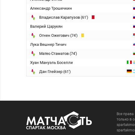
Александр Трошечкин
Владислав Карапузов (61')
Валерий Царукян
Огнен Ожегович (74')
Лука Вешнер Тичич
Матео Стаматов (74')
Хуан Мануэль Боселли
Дан Глейзер (61')
Все права
только в 
spartakmo
spartakmo