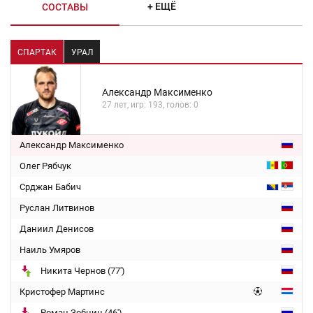
+ ЕЩЁ
СОСТАВЫ
СПАРТАК
УРАЛ
Александр Максименко
27 лет, игр: 193, голов: 0
Александр Максименко
Олег Рябчук
Срджан Бабич
Руслан Литвинов
Даниил Денисов
Наиль Умяров
Никита Чернов (77')
Кристофер Мартинс
Роман Зобнин (46')