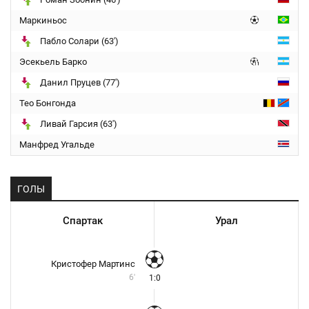
Маркиньос
Пабло Солари (63')
Эсекьель Барко
Данил Пруцев (77')
Тео Бонгонда
Ливай Гарсия (63')
Манфред Угальде
ГОЛЫ
Спартак
Урал
Кристофер Мартинс
6'
1:0