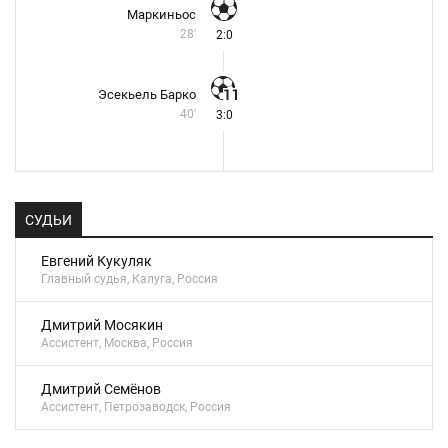
Маркиньос
28'
2:0
Эсекьель Барко
40'
3:0
СУДЬИ
Евгений Кукуляк
Главный судья, Калуга, Россия
Дмитрий Мосякин
Ассистент, Москва, Россия
Дмитрий Семёнов
Ассистент, Петрозаводск, Россия