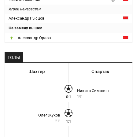
Игрок неизвестен
Александр Рысцов
На замену вышел
Александр Орлов
ГОЛЫ
Шахтер
Спартак
Никита Симонян
19'
0:1
Олег Жуков
21'
1:1