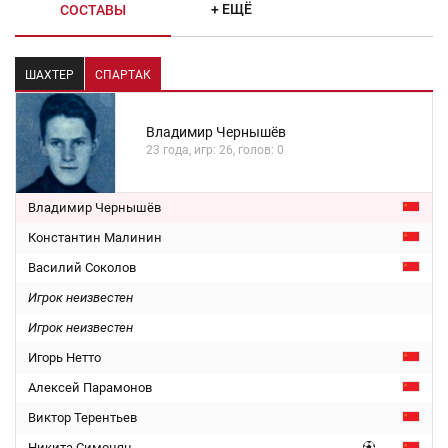
+ ЕЩЁ
СОСТАВЫ
ШАХТЕР
СПАРТАК
Владимир Чернышёв
23 года, игр: 26, голов: 0
Владимир Чернышёв
Константин Малинин
Василий Соколов
Игрок неизвестен
Игрок неизвестен
Игорь Нетто
Алексей Парамонов
Виктор Терентьев
Никита Симонян