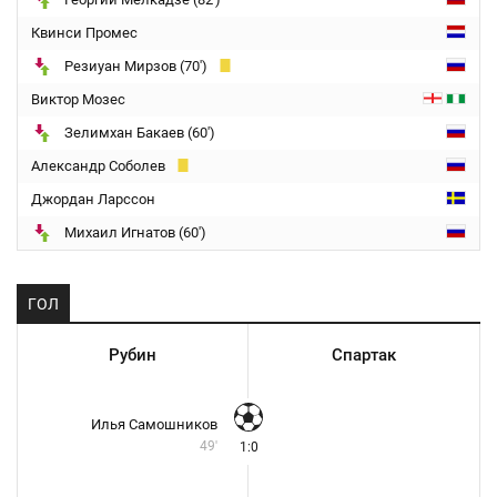
Квинси Промес
Резиуан Мирзов (70')
Виктор Мозес
Зелимхан Бакаев (60')
Александр Соболев
Джордан Ларссон
Михаил Игнатов (60')
ГОЛ
Рубин
Спартак
Илья Самошников
49'
1:0