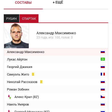
+ ЕЩЁ
СОСТАВЫ
РУБИН
СПАРТАК
Александр Максименко
23 года, игр: 100, голов: 0
Александр Максименко
Лукас Айртон
Георгий Джикия
Самуэль Жиго
Николай Рассказов
Роман Зобнин
Алекс Крал (82')
Наиль Умяров
Георгий Мелкадзе (82')