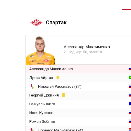
Спартак
Александр Максименко
21 год, игр: 50, голов: 0
Александр Максименко
Лукас Айртон
Николай Рассказов (87')
Георгий Джикия
Самуэль Жиго
Илья Кутепов
Роман Зобнин
Лоренсо Мельгарехо (74')