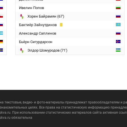
Ивелин Попов
Хорен Байрамян (67')
Бактиёр Зайнутдинов
Александр Саплинов
Бьёрн Сигурдарсон
Элдор Шомуродов (71')
 на текстовые, видео- и фото-материалы принадлежат правообладателям и 
ознакомительных целях. Все права на статистическую информацию принадле
skva.ru. При использовании статистических материалов сайта активная ссыл
skva.ru обязательна