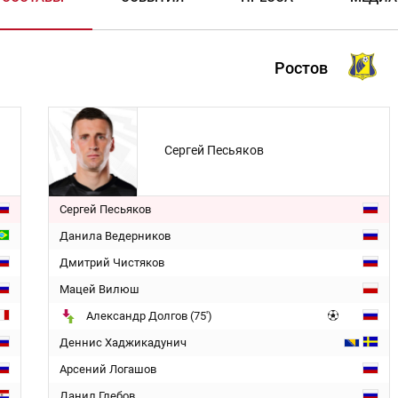
Ростов
Сергей Песьяков
Сергей Песьяков
Данила Ведерников
Дмитрий Чистяков
Мацей Вилюш
Александр Долгов (75')
Деннис Хаджикадунич
Арсений Логашов
Данил Глебов