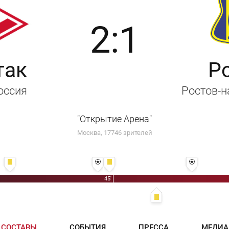
2:1
так
Р
Россия
Ростов-н
"Открытие Арена"
Москва, 17746 зрителей
28' Эсекель Понсе
43' 1:0 - Джордан Ларссон
45' Лукас Айртон
59' 2:0 - Дж
45'
53' Бактиёр Зайнутдинов
СОСТАВЫ
СОБЫТИЯ
ПРЕССА
МЕДИА