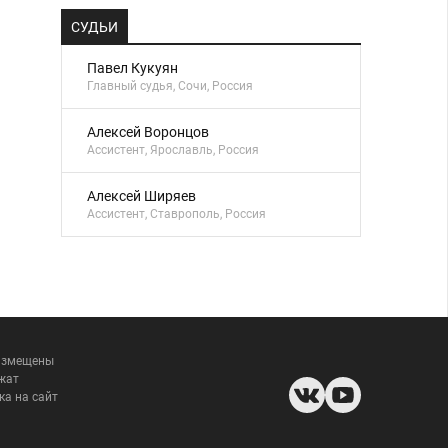
СУДЬИ
Павел Кукуян
Главный судья, Сочи, Россия
Алексей Воронцов
Ассистент, Ярославль, Россия
Алексей Ширяев
Ассистент, Ставрополь, Россия
размещены
жат
ка на сайт