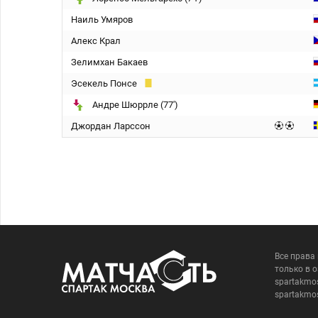
Наиль Умяров
Алекс Крал
Зелимхан Бакаев
Эсекель Понсе
Андре Шюррле (77')
Джордан Ларссон
Все права
только в 
spartakmo
spartakmo