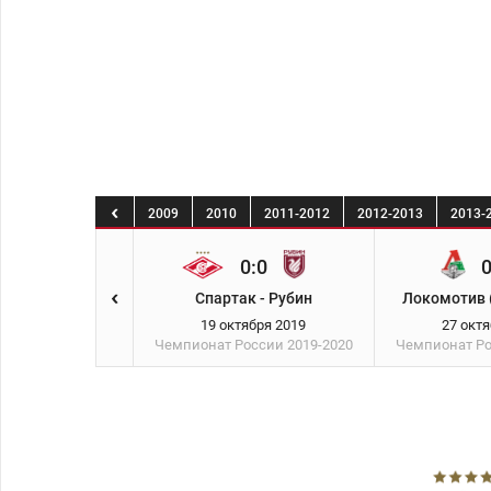
6
2007
2008
2009
2010
2011-2012
2012-2013
2013-
2:1
0:0
0
ар - Спартак
Спартак - Рубин
Локомотив (
ября 2019
19 октября 2019
27 окт
России
2019-2020
Чемпионат России
2019-2020
Чемпионат Р