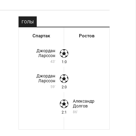
ГОЛЫ
Спартак
Ростов
Джордан
Ларссон
43'
1:0
Джордан
Ларссон
59'
2:0
Александр
Долгов
86'
2:1