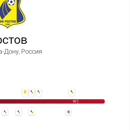
остов
а-Дону
, Россия
ордан Ларссон
73' Георгий Джикия
74' Роман Зобнин - Лоренсо Мельгарехо
77' Эсекель Понсе - Андре Шюррле
87' Лукас Айртон - Николай Рассказов
90'
67' Ивелин Попов - Хорен Байрамян
71' Бьёрн Сигурдарсон - Элдор Шомуродов
75' Мацей Вилюш - Александр Долгов
86' 2:1 - Александр Долгов