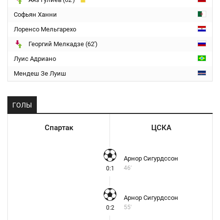
Софьян Ханни
Лоренсо Мельгарехо
Георгий Мелкадзе (62')
Луис Адриано
Мендеш Зе Луиш
ГОЛЫ
Спартак
ЦСКА
Арнор Сигурдссон
46'
0:1
Арнор Сигурдссон
55'
0:2