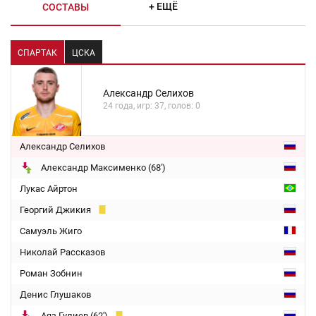
+ ЕЩЁ
СОСТАВЫ
СПАРТАК
ЦСКА
Александр Селихов
24 года, игр: 37, голов: 0
Александр Селихов
Александр Максименко (68')
Лукас Айртон
Георгий Джикия
Самуэль Жиго
Николай Рассказов
Роман Зобнин
Денис Глушаков
Аяз Гулиев (62')