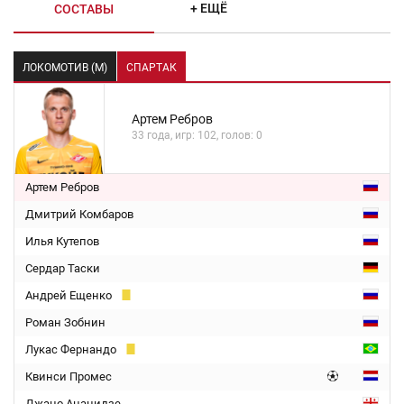
+ ЕЩЁ
СОСТАВЫ
ЛОКОМОТИВ (М)
СПАРТАК
Артем Ребров
33 года, игр: 102, голов: 0
Артем Ребров
Дмитрий Комбаров
Илья Кутепов
Сердар Таски
Андрей Ещенко
Роман Зобнин
Лукас Фернандо
Квинси Промес
Джано Ананидзе