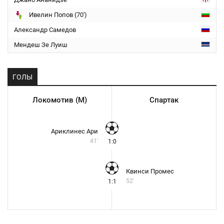
Ивелин Попов (70')
Александр Самедов
Мендеш Зе Луиш
ГОЛЫ
Локомотив (М)
Спартак
Ариклинес Ари
41'
1:0
Квинси Промес
52'
1:1