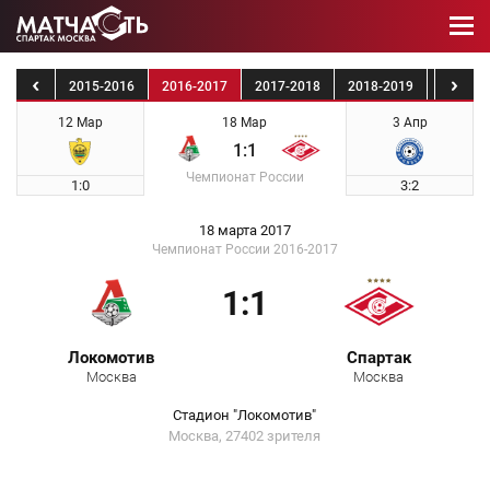
4-2015
2015-2016
2016-2017
2017-2018
2018-2019
2019-2
12 Мар
18 Мар
3 Апр
1:1
Чемпионат России
1:0
3:2
18 марта 2017
Чемпионат России 2016-2017
1:1
Локомотив
Спартак
Москва
Москва
Стадион "Локомотив"
Москва, 27402 зрителя