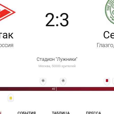
2:3
так
С
Россия
Глазго
Стадион "Лужники"
Москва, 50000 зрителей
41' 1:1 - Эммануэль Эменике
48' 2:1 - Эммануэль Эменике
63
45'
рли Малгрю
30' Виктор Ваньяма
Ы
СОБЫТИЯ
ТАБЛИЦА
ПРЕССА