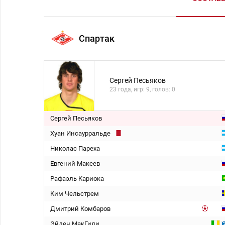
Спартак
Сергей Песьяков
23 года, игр: 9, голов: 0
Сергей Песьяков
Хуан Инсаурральде
Николас Пареха
Евгений Макеев
Рафаэль Кариока
Ким Чельстрем
Дмитрий Комбаров
Эйден МакГиди