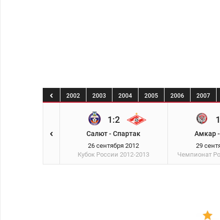
9
2000
2001
2002
2003
2004
2005
2006
2007
3:1
1:2
1
к - Ростов
Салют - Спартак
Амкар -
тября 2012
26 сентября 2012
29 сент
России
2012-2013
Кубок России
2012-2013
Чемпионат Р