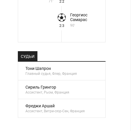
71'
2:2
Георгиос
Самарас
90'
2:3
СУДЬИ
Тони Шапрон
Главный судья, Флер, Франция
Сириль Грингор
Ассистент, Рьом, Франция
Фреджи Аршай
Ассистент, Витри-сюр-Сен, Франция