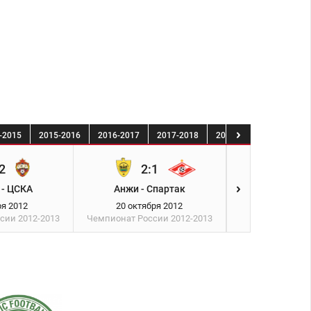
-2015
2015-2016
2016-2017
2017-2018
2018-2019
2019-20
2
2:1
2:1
 - ЦСКА
Анжи - Спартак
Спартак - 
ря 2012
20 октября 2012
23 октябр
ссии
2012-2013
Чемпионат России
2012-2013
Лига Чемпион