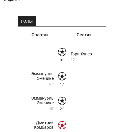
ГОЛЫ
Спартак
Селтик
Гэри Хупер
12'
0:1
Эммануэль
Эменике
41'
1:1
Эммануэль
Эменике
48'
2:1
Дмитрий
Комбаров