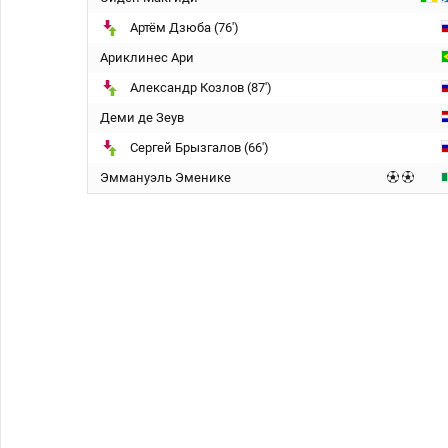
Артём Дзюба (76')
Ариклинес Ари
Александр Козлов (87')
Деми де Зеув
Сергей Брызгалов (66')
Эммануэль Эменике