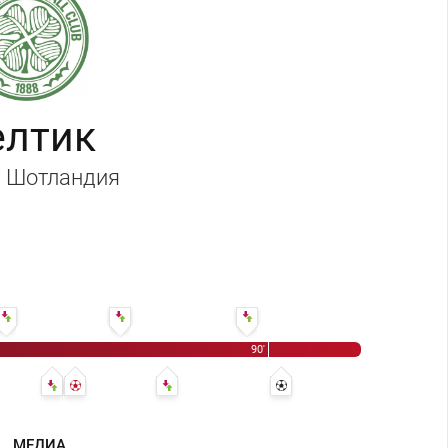
елтик
, Шотландия
' Хуан Инсаурральде
66' Деми де Зеув - Сергей Брызгалов
76' Эйден МакГиди - Артём Дзюба
87' Ариклинес Ари - Александр Козлов
90'
70' Виктор Ваньяма - Джеймс Форрест
71' 2:2 - Дмитрий Комбаров
80' Чарли Малгрю - Джо Ледли
90' 2:3 - Георгиос Самарас
МЕДИА