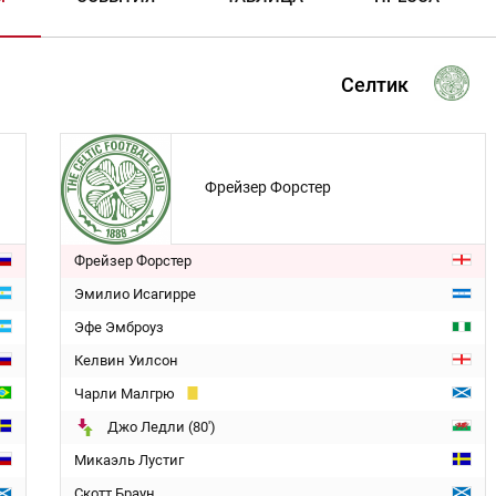
Селтик
Фрейзер Форстер
Фрейзер Форстер
Эмилио Исагирре
Эфе Эмброуз
Келвин Уилсон
Чарли Малгрю
Джо Ледли (80')
Микаэль Лустиг
Скотт Браун