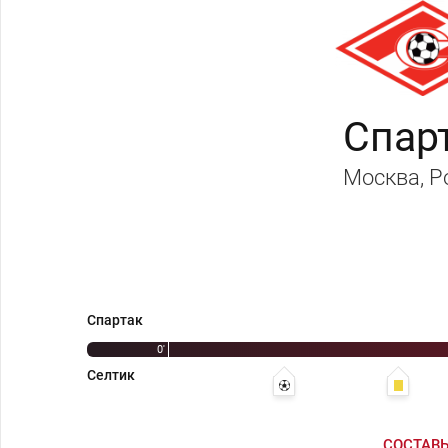
Спар
Москва
, 
Спартак
0'
Селтик
12' 0:1 - Гэри Хупер
22' Ча
СОСТАВ