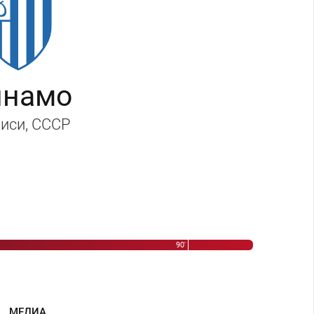
инамо
иси
, СССР
в - Сергей Сальников
90'
МЕДИА