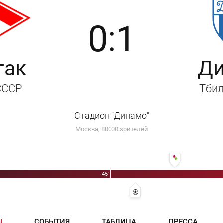
0:1
так
Д
 СССР
Тбил
Стадион "Динамо"
Москва, 80000 зрителей
57' Николай Нило
45'
50' 0:1 - Борис Пайчадзе
Ы
СОБЫТИЯ
ТАБЛИЦА
ПРЕССА