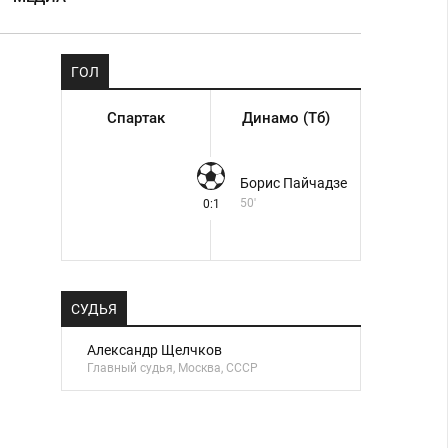
ГОЛ
Спартак
Динамо (Тб)
Борис Пайчадзе
50'
0:1
СУДЬЯ
Александр Щелчков
Главный судья, Москва, СССР