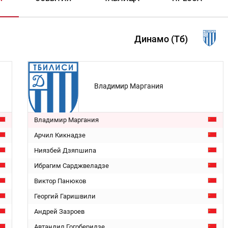
Динамо (Тб)
Владимир Маргания
Владимир Маргания
Арчил Кикнадзе
Ниязбей Дзяпшипа
Ибрагим Сарджвеладзе
Виктор Панюков
Георгий Гаришвили
Андрей Зазроев
Автандил Гогоберидзе