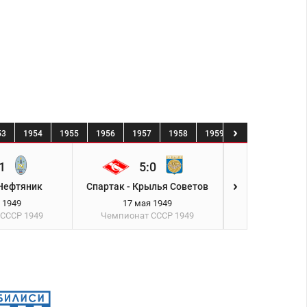
53
1954
1955
1956
1957
1958
1959
1960
1961
1
5:0
1:4
 Нефтяник
Спартак - Крылья Советов
ВВС - Сп
 1949
17 мая 1949
24 мая 
 СССР
1949
Чемпионат СССР
1949
Чемпионат 