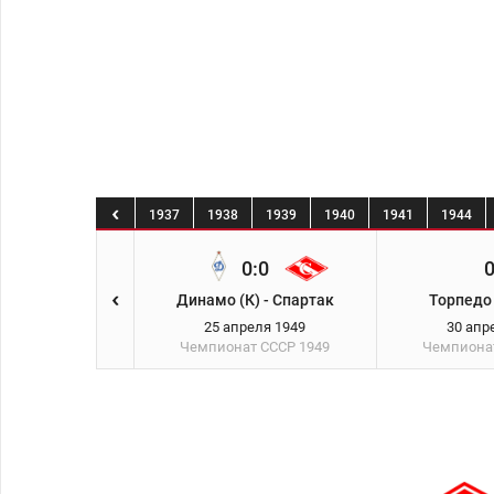
1936
1937
1938
1939
1940
1941
1944
0:1
0:0
0
 - Спартак
Динамо (К) - Спартак
Торпедо 
реля 1949
25 апреля 1949
30 апр
ат СССР
1949
Чемпионат СССР
1949
Чемпиона