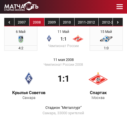
2006
2007
2008
2009
2010
2011-2012
2012-2013
6 Май
11 Май
15 Май
1:1
Чемпионат России
4:2
1:0
11 мая 2008
Чемпионат России 2008
1:1
Крылья Советов
Спартак
Самара
Москва
Стадион "Металлург"
Самара, 33000 зрителей