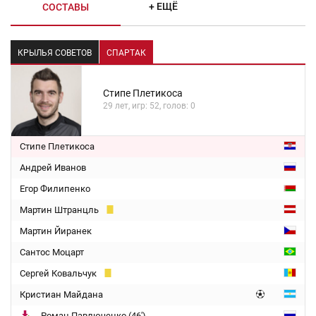
+ ЕЩЁ
СОСТАВЫ
КРЫЛЬЯ СОВЕТОВ
СПАРТАК
Стипе Плетикоса
29 лет, игр: 52, голов: 0
Стипе Плетикоса
Андрей Иванов
Егор Филипенко
Мартин Штранцль
Мартин Йиранек
Сантос Моцарт
Сергей Ковальчук
Кристиан Майдана
Роман Павлюченко (46')