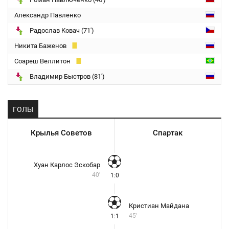
Александр Павленко
Радослав Ковач (71')
Никита Баженов
Соареш Веллитон
Владимир Быстров (81')
ГОЛЫ
Крылья Советов
Спартак
Хуан Карлос Эскобар
40'
1:0
Кристиан Майдана
45'
1:1