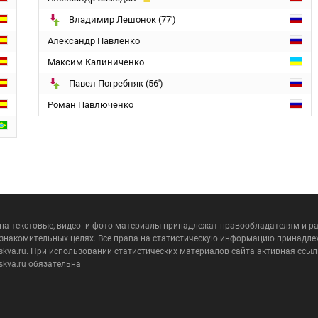
Владимир Лешонок (77')
Александр Павленко
Максим Калиниченко
Павел Погребняк (56')
Роман Павлюченко
 на текстовые, видео- и фото-материалы принадлежат правообладателям и 
ознакомительных целях. Все права на статистическую информацию принадле
skva.ru. При использовании статистических материалов сайта активная ссыл
skva.ru обязательна