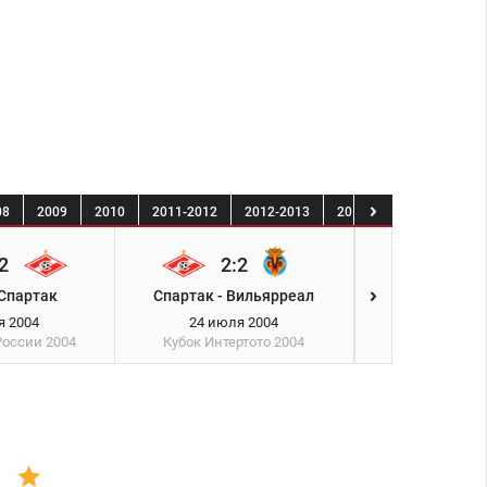
08
2009
2010
2011-2012
2012-2013
2013-2014
2014-20
2
2:2
1:0
 Спартак
Спартак - Вильярреал
Спартак -
я 2004
24 июля 2004
28 июля
России
2004
Кубок Интертото
2004
Чемпионат Р