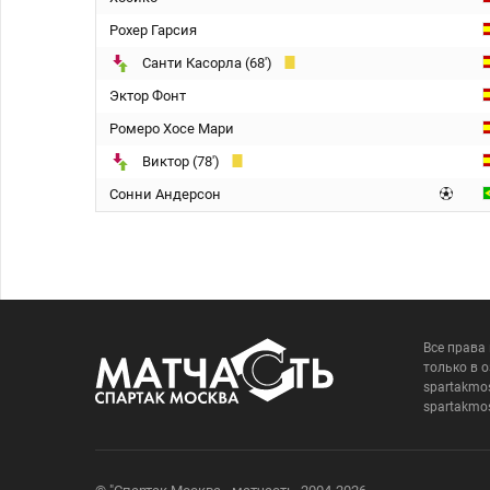
Рохер Гарсия
Санти Касорла (68')
Эктор Фонт
Ромеро Хосе Мари
Виктор (78')
Сонни Андерсон
Все права
только в 
spartakmo
spartakmo