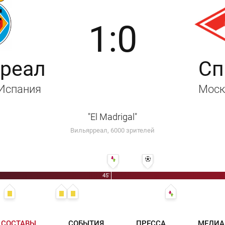
1:0
реал
Сп
 Испания
Моск
"El Madrigal"
Вильярреал, 6000 зрителей
46' Пепе Рейна - Хавьер Лопес Вальехо
52' 1:0 - Сонни Андерсон
45'
28' Александр Самедов
37' Юрий Ковтун
38' Игор Митрески
56' Максим Калинич
СОСТАВЫ
СОБЫТИЯ
ПРЕССА
МЕДИА