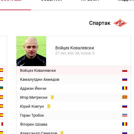
Спартак
Войцех Ковалевски
27 лет, игр: 34, голов: 0
Войцех Ковалевски
Камалутдин Ахмедов
Адриан Йенчи
Игор Митрески
Юрий Ковтун
Горан Тробок
Флорин Шоава
Александр Самедов