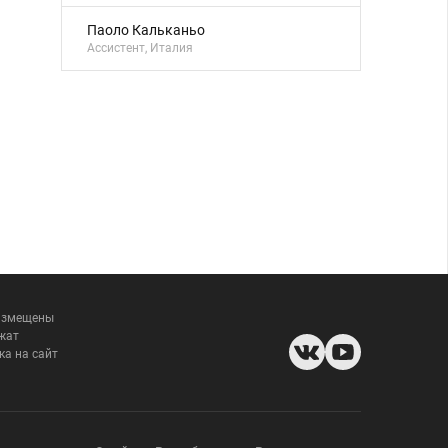
Паоло Кальканьо
Ассистент, Италия
размещены
жат
ка на сайт