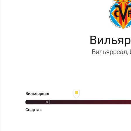
Вильяр
Вильярреал
,
10' Себастьян Батталья
Вильярреал
0'
Спартак