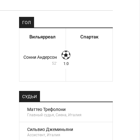
ГОЛ
Вильярреал
Спартак
Сонни Андерсон
52'
1:0
СУДЬИ
Маттео Трефолони
Главный судья, Сиена, Италия
Сильвио Джеминьяни
Ассистент, Италия