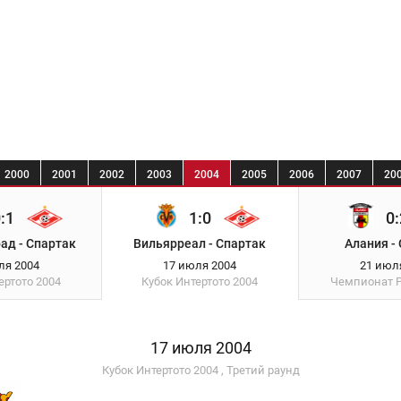
2000
2001
2002
2003
2004
2005
2006
2007
20
:1
1:0
0:
ад - Спартак
Вильярреал - Спартак
Алания -
ля 2004
17 июля 2004
21 июл
ертото
2004
Кубок Интертото
2004
Чемпионат 
17 июля 2004
Кубок Интертото 2004 , Третий раунд