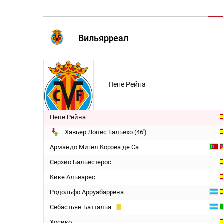
Вильярреал
Пепе Рейна
Пепе Рейна
Хавьер Лопес Вальехо (46')
Армандо Мигел Корреа де Са
Серхио Бальестерос
Кике Альварес
Родольфо Арруабаррена
Себастьян Батталья
Хосико