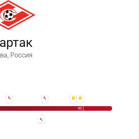
артак
ва
, Россия
68' Рохер Гарсия - Санти Касорла
78' Ромеро Хосе Мари - Виктор
86' Санти Касорла
87' Виктор
90'
енко - Павел Погребняк
77' Александр Самедов - Владимир Лешонок