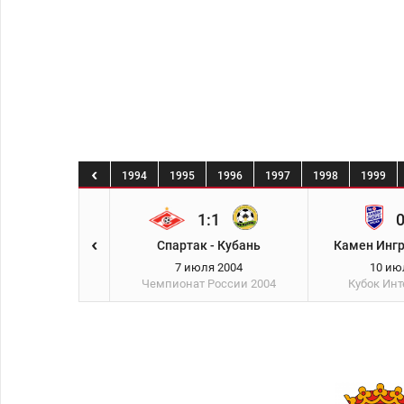
1
1992
1993
1994
1995
1996
1997
1998
1999
4:1
1:1
0
 Камен Инград
Спартак - Кубань
Камен Ингр
юля 2004
7 июля 2004
10 ию
нтертото
2004
Чемпионат России
2004
Кубок Инт