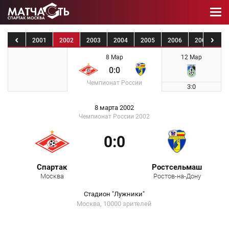
2000
2001
2002
2003
2004
2005
2006
2007
20
8 Мар
12 Мар
0:0
Чемпионат России
3:0
8 марта 2002
Чемпионат России 2002
0:0
Спартак
Ростсельмаш
Москва
Ростов-на-Дону
Стадион "Лужники"
Москва, 10000 зрителей