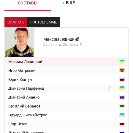
+ ЕЩЁ
СОСТАВЫ
СПАРТАК
РОСТСЕЛЬМАШ
Максим Левицкий
29 лет, игр: 26, голов: 0
Максим Левицкий
Игор Митрески
Юрий Ковтун
Дмитрий Парфёнов
Дмитрий Ананко
Василий Баранов
Эдуард Цихмейструк
Егор Титов
Дмитрий Кудряшов