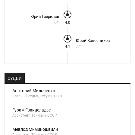
Юрий Гаврилов
64'
4:0
Юрий Колесников
77'
4:1
СУДЬИ
Анатолий Мильченко
Главный судья, Сухуми, СССР
Гурам Гванцеладзе
Ассистент, Тбилиси, СССР
Мевлод Миминошвили
Ассистент, Тбилиси, СССР