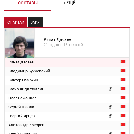
+ ЕЩЁ
СОСТАВЫ
СПАРТАК
ЗАРЯ
Ринат Дасаев
21 год, игр: 16, голов: 0
Ринат Дасаев
Владимир Букиевский
Виктор Самохин
Вагиз Хидиятуллин
Олег Романцев
Сергей Шавло
Георгий Ярцев
Александр Кокорев
Юрий Гаврилов