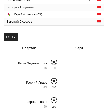
Валерий Гладилин
Юрий Ахмеров (65')
Евгений Сидоров
ГОЛЫ
Спартак
Заря
Вагиз Хидиятуллин
16'
1:0
Георгий Ярцев
43'
2:0
Сергей Шавло
50'
3:0