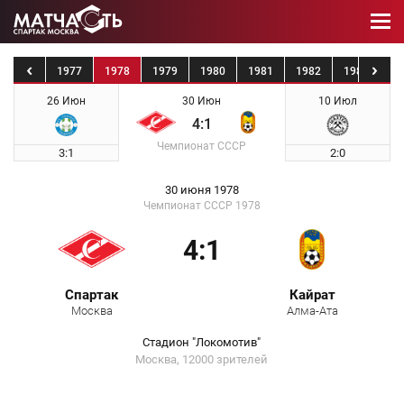
1976
1977
1978
1979
1980
1981
1982
1983
19
26 Июн
30 Июн
10 Июл
4:1
Чемпионат СССР
3:1
2:0
30 июня 1978
Чемпионат СССР 1978
4:1
Спартак
Кайрат
Москва
Алма-Ата
Стадион "Локомотив"
Москва, 12000 зрителей