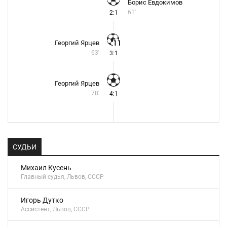
Борис Евдокимов
61'
2:1
Георгий Ярцев
63'
3:1
Георгий Ярцев
78'
4:1
СУДЬИ
Михаил Кусень
Главный судья, Львов, СССР
Игорь Дутко
Ассистент, Львов, СССР