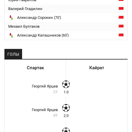
Валерий Гладилин
Александр Сорокин (70')
Михаил Булгаков
Александр Калашников (60')
ГОЛЫ
Спартак
Кайрат
Георгий Ярцев
23'
1:0
Георгий Ярцев
49'
2:0