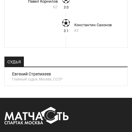
Павел Корнилов
62'
3:0
Константин Сазонов
83'
3:1
СУДЬЯ
Евгений Стрепихеев
Главный судья, Москва, СССР