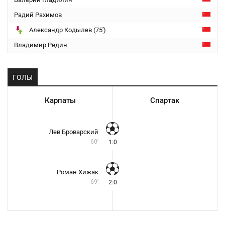
Радий Рахимов
Александр Кодылев (75')
Владимир Редин
ГОЛЫ
Карпаты
Спартак
Лев Броварский
60'
1:0
Роман Хижак
69'
2:0