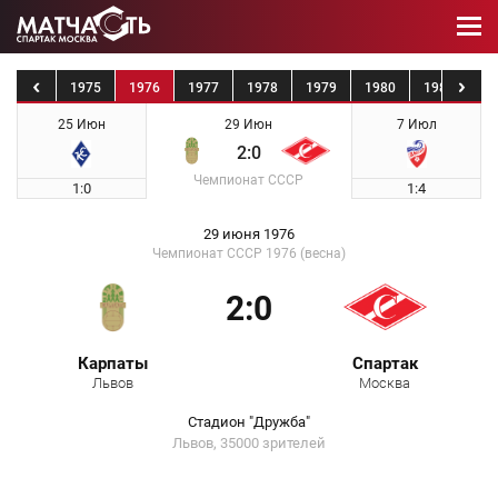
1974
1975
1976
1977
1978
1979
1980
1981
19
25 Июн
29 Июн
7 Июл
2:0
Чемпионат СССР
1:0
1:4
29 июня 1976
Чемпионат СССР 1976 (весна)
2:0
Карпаты
Спартак
Львов
Москва
Стадион "Дружба"
Львов, 35000 зрителей