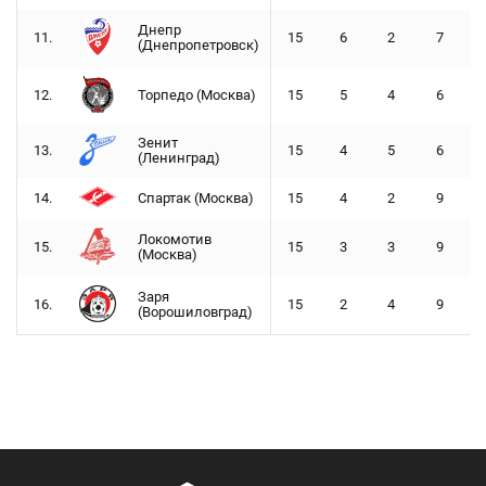
Днепр
11.
15
6
2
7
(Днепропетровск)
12.
Торпедо (Москва)
15
5
4
6
Зенит
13.
15
4
5
6
(Ленинград)
14.
Спартак (Москва)
15
4
2
9
Локомотив
15.
15
3
3
9
(Москва)
Заря
16.
15
2
4
9
(Ворошиловград)