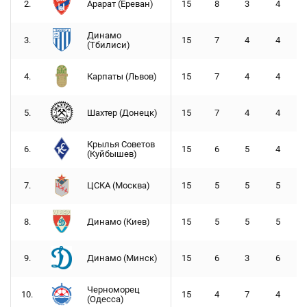
2.
Арарат (Ереван)
15
8
3
4
Динамо
3.
15
7
4
4
(Тбилиси)
4.
Карпаты (Львов)
15
7
4
4
5.
Шахтер (Донецк)
15
7
4
4
Крылья Советов
6.
15
6
5
4
(Куйбышев)
7.
ЦСКА (Москва)
15
5
5
5
8.
Динамо (Киев)
15
5
5
5
9.
Динамо (Минск)
15
6
3
6
Черноморец
10.
15
4
7
4
(Одесса)