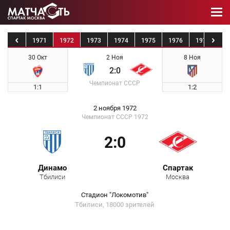
1970
1971
1972
1973
1974
1975
1976
1977
19
30 Окт
2 Ноя
8 Ноя
2:0
Чемпионат СССР
1:1
1:2
2 ноября 1972
Чемпионат СССР 1972
2:0
Динамо
Спартак
Тбилиси
Москва
Стадион "Локомотив"
Тбилиси, 18000 зрителей