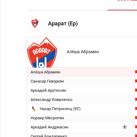
Арарат (Ер)
Алёша Абрамян
Алёша Абрамян
Санасар Геворкян
Аркадий Арутюнян
Александр Коваленко
Назар Петросянц (55')
Нораир Месропян
Аркадий Андриасян
Сергей Бондаренко