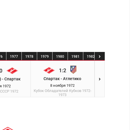
76
1977
1978
1979
1980
1981
1982
1983
1984
1:2
0
1:0
Спартак - Атлетико
 - Спартак
Днепр - С
8 ноября 1972
я 1972
12 ноябр
Кубок Обладателей Кубков
1972-
 СССР
1972
Чемпионат 
1973