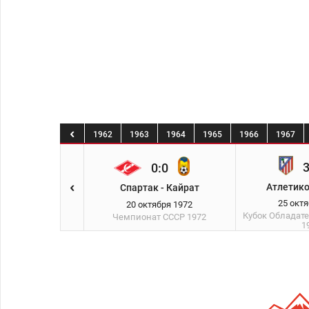
9
1960
1961
1962
1963
1964
1965
1966
1967
3
0:0
0:0
Атлетико
к - Нефтчи
Спартак - Кайрат
25 окт
тября 1972
20 октября 1972
Кубок Обладат
ат СССР
1972
Чемпионат СССР
1972
1