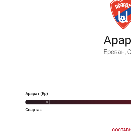
Арар
Ереван
, 
Арарат (Ер)
0'
Спартак
СОСТАВ