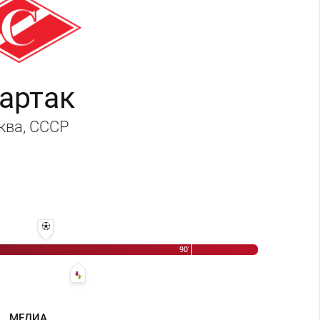
артак
ква
, СССР
ко - Назар Петросянц
71' 1:1 - Аркадий Андриасян
90'
андр Пискарёв
75' Галимзян Хусаинов - Александр Минаев
МЕДИА