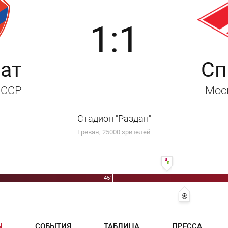
1:1
ат
Сп
СССР
Мос
Стадион "Раздан"
Ереван, 25000 зрителей
55' Александр Ковален
45'
58' 0:1 - Алекс
Ы
СОБЫТИЯ
ТАБЛИЦА
ПРЕССА