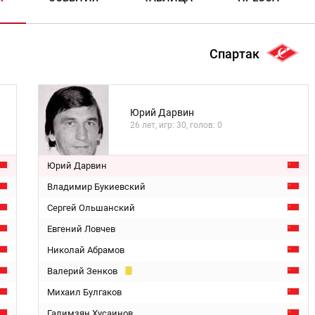
Спартак
Юрий Дарвин
26 лет, игр: 30, голов: 0
Юрий Дарвин
Владимир Букиевский
Сергей Ольшанский
Евгений Ловчев
Николай Абрамов
Валерий Зенков
Михаил Булгаков
Галимзян Хусаинов