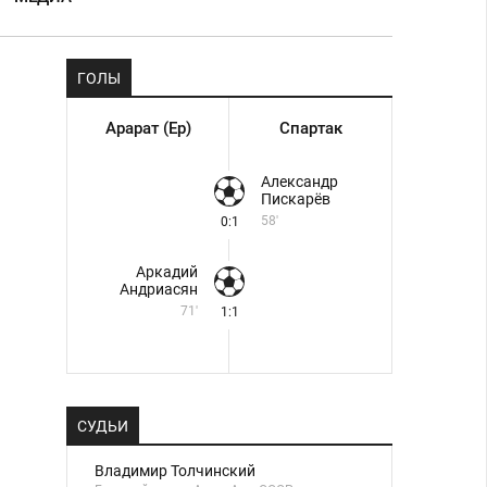
ГОЛЫ
Арарат (Ер)
Спартак
Александр
Пискарёв
58'
0:1
Аркадий
Андриасян
71'
1:1
СУДЬИ
Владимир Толчинский