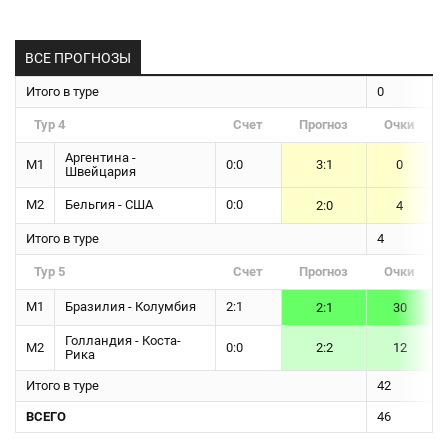
ВСЕ ПРОГНОЗЫ
Итого в туре
0
Тур 4
Счет
Прогноз
Очки
Аргентина -
М1
0:0
3:1
0
Швейцария
М2
Бельгия - США
0:0
2:0
4
Итого в туре
4
Тур 5
Счет
Прогноз
Очки
М1
Бразилия - Колумбия
2:1
2:1
30
Голландия - Коста-
М2
0:0
2:2
12
Рика
Итого в туре
42
ВСЕГО
46