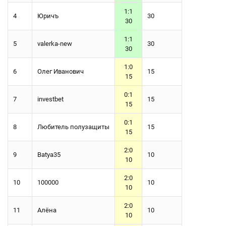
1:1
4
Юричъ
30
30
1:1
5
valerka-new
30
30
1:0
6
Олег Иванович
15
15
0:1
7
investbet
15
15
0:1
8
Любитель полузащиты
15
15
2:0
9
Batya35
10
10
2:0
10
100000
10
10
2:0
11
Алёна
10
10