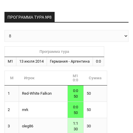
ПРОГРАММА ТУРА №8
Программа тура
М1
13 июля 2014
Германия - Аргентина
0:0
М1
М
Игрок
Сумма
0:0
0:0
1
Red-White Falkon
50
50
0:0
2
mrk
50
50
1:1
3
oleg86
30
30