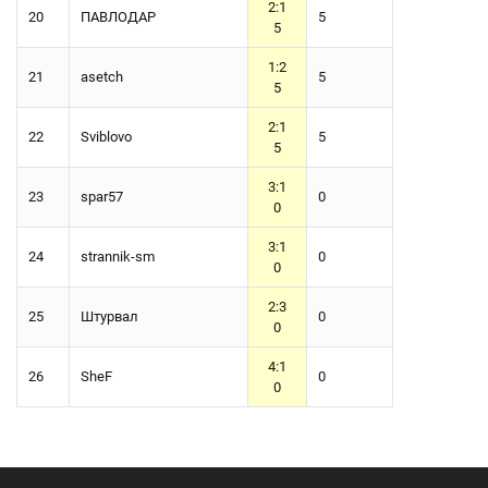
2:1
20
ПАВЛОДАР
5
5
1:2
21
asetch
5
5
2:1
22
Sviblovo
5
5
3:1
23
spar57
0
0
3:1
24
strannik-sm
0
0
2:3
25
Штурвал
0
0
4:1
26
SheF
0
0