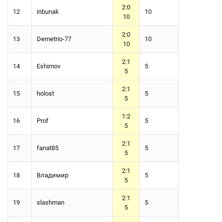
2:0
12
inbunak
10
10
2:0
13
Demetrio-77
10
10
2:1
14
Eshimov
5
5
2:1
15
holost
5
5
1:2
16
Prof
5
5
2:1
17
fanat85
5
5
2:1
18
Владимир
5
5
2:1
19
slashman
5
5