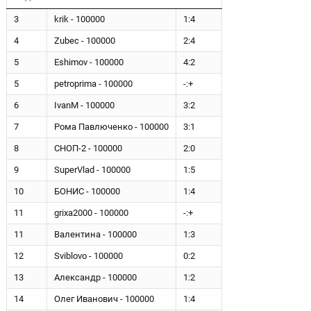
3
krik - 100000
1:4
4
Zubec - 100000
2:4
5
Eshimov - 100000
4:2
5
petroprima - 100000
-:+
6
IvanM - 100000
3:2
7
Рома Павлюченко - 100000
3:1
8
СНОП-2 - 100000
2:0
9
SuperVlad - 100000
1:5
10
БОНИС - 100000
1:4
11
grixa2000 - 100000
-:+
11
Валентина - 100000
1:3
12
Sviblovo - 100000
0:2
13
Александр - 100000
1:2
14
Олег Иванович - 100000
1:4