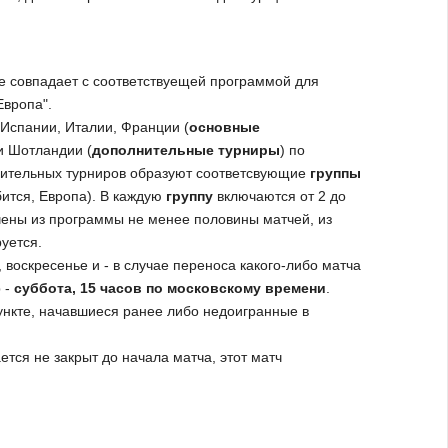
е совпадает с соответствуещей программой для
Европа".
 Испании, Италии, Франции (
основные
 и Шотландии (
дополнительные турниры
) по
лнительных турниров образуют соответсвующие
группы
бится, Европа). В каждую
группу
включаются от 2 до
ены из программы не менее половины матчей, из
уется.
 воскресенье и - в случае переноса какого-либо матча
 -
суббота, 15 часов по московскому времени
.
нкте, начавшиеся ранее либо недоигранные в
ется не закрыт до начала матча, этот матч