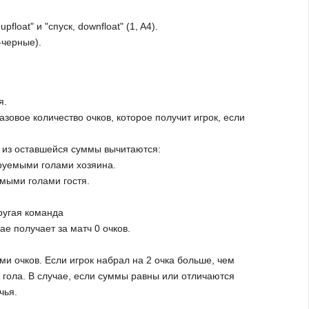
loat" и "спуск, downfloat" (1, A4).
-черные).
я.
азовое количество очков, которое получит игрок, если
е из оставшейся суммы вычитаются:
руемыми голами хозяина.
мыми голами гостя.
другая команда
е получает за матч 0 очков.
и очков. Если игрок набрал на 2 очка больше, чем
- 3 гола. В случае, если суммы равны или отличаются
чья.