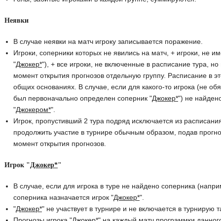
Неявки
В случае неявки на матч игроку записывается поражение.
Игроки, соперники которых не явились на матч, + игроки, не и
"
Джокер*
"), + все игроки, не включенные в расписание тура, н
момент открытия прогнозов отдельную группу. Расписание в э
общих основаниях. В случае, если для какого-то игрока (не обя
был первоначально определен соперник "
Джокер*
") не найден
"
Джокером*
".
Игрок, пропустивший 2 тура подряд исключается из расписани
продолжить участие в турнире обычным образом, подав прогно
момент открытия прогнозов.
Игрок "
Джокер*
"
В случае, если для игрока в туре не найдено соперника (напри
соперника назначается игрок "
Джокер*
".
"
Джокер*
" не участвует в турнире и не включается в турнирую т
Прогнозы игрока "
Джокер*
" на каждый матч программки данног