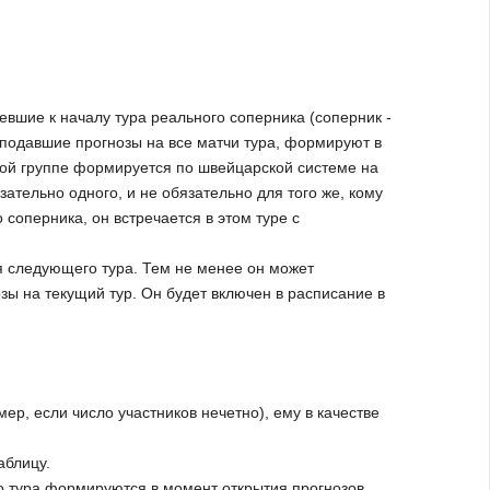
мевшие к началу тура реального соперника (соперник -
о подавшие прогнозы на все матчи тура, формируют в
той группе формируется по швейцарской системе на
зательно одного, и не обязательно для того же, кому
о соперника, он встречается в этом туре с
я следующего тура. Тем не менее он может
зы на текущий тур. Он будет включен в расписание в
мер, если число участников нечетно), ему в качестве
аблицу.
о тура формируются в момент открытия прогнозов