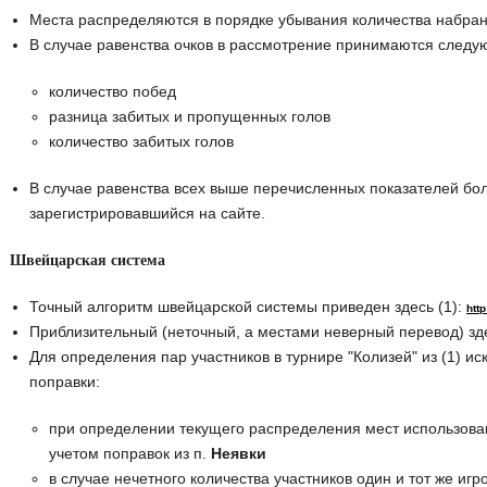
Места распределяются в порядке убывания количества набран
В случае равенства очков в рассмотрение принимаются следу
количество побед
разница забитых и пропущенных голов
количество забитых голов
В случае равенства всех выше перечисленных показателей бол
зарегистрировавшийся на сайте.
Швейцарская система
Точный алгоритм швейцарской системы приведен здесь (1):
htt
Приблизительный (неточный, а местами неверный перевод) зд
Для определения пар участников в турнире "Колизей" из (1) 
поправки:
при определении текущего распределения мест использован
учетом поправок из п.
Неявки
в случае нечетного количества участников один и тот же игр