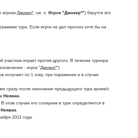
е игрока
Джокер*
, см. п.
Игрок "Джокер*"
) берутся его
граммки тура. Если игрок не дал прогноз хотя бы на
й участник играет против другого. В течение турнира
сключение - игрок "
Джокер*
").
ов получает по 1 очку, при поражении и в случае
ме сразу после окончания предыдущего тура кроме/с
и
Неявки.
 В этом случае его соперник в туре определяется в
.
Неявки
.
кабря 2011 года.