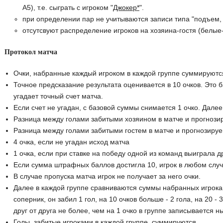
A5), т.е. сыграть с игроком "
Джокер*
".
при определении пар не учитываются записи типа "подъем, upf
отсутсвуют распределение игроков на хозяина-гостя (белые
Протокол матча
Очки, набранные каждый игроком в каждой группе суммируютс
Точное предсказание результата оценивается в 10 очков. Это б
угадает точный счет матча.
Если счет не угадан, с базовой суммы снимается 1 очко. Дале
Разница между голами забитыми хозяином в матче и прогнози
Разница между голами забитыми гостем в матче и прогнозируе
4 очка, если не угадан исход матча
1 очка, если при ставке на победу одной из команд выиграла 
Если сумма штрафных баллов достигла 10, игрок в любом случа
В случае пропуска матча игрок не получает за него очки.
Далее в каждой группе сравниваются суммы набранных игрокам
соперник, он забил 1 гол, на 10 очков больше - 2 гола, на 20 
друг от друга не более, чем на 1 очко в группе записывается нь
Голы, забитые игроками в каждой группе, суммируются.