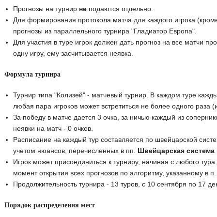
Прогнозы на турнир
не
подаются отдельно.
Для формирования протокола матча для каждого игрока (кром
прогнозы из параллельного турнира "Гладиатор Европа".
Для участия в туре игрок должен дать прогноз на все матчи про
одну игру, ему засчитывается неявка.
Формула турнира
Турнир типа "Колизей" - матчевый турнир. В каждом туре кажды
любая пара игроков может встретиться не более одного раза (и
За победу в матче дается 3 очка, за ничью каждый из соперник
неявки на матч - 0 очков.
Расписание на каждый тур составляется по швейцарской систе
учетом нюансов, перечисленных в пп.
Швейцарская система
Игрок может присоединиться к турниру, начиная с любого тура.
момент открытия всех прогнозов по алгоритму, указанному в п
Продолжительность турнира - 13 туров, с 10 сентября по 17 де
Порядок распределения мест