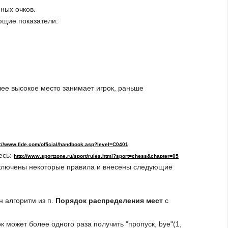
ных очков.
ющие показатели:
ее высокое место занимает игрок, раньше
p://www.fide.com/official/handbook.asp?level=C0401
есь:
http://www.sportzone.ru/sport/rules.html?sport=chess&chapter=05
исключены некоторые правила и внесены следующие
 алгоритм из п.
Порядок распределения мест
с
ок может более одного раза получить "пропуск, bye"(1,