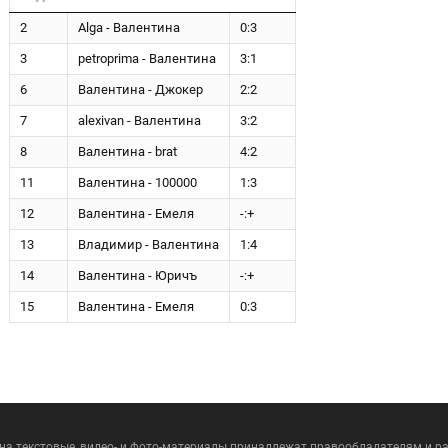
2
Alga - Валентина
0:3
3
petroprima - Валентина
3:1
6
Валентина - Джокер
2:2
7
alexivan - Валентина
3:2
8
Валентина - brat
4:2
11
Валентина - 100000
1:3
12
Валентина - Емеля
-:+
13
Владимир - Валентина
1:4
14
Валентина - Юричъ
-:+
15
Валентина - Емеля
0:3
 на текстовые, видео- и фото-материалы принадлежат правообладателям и 