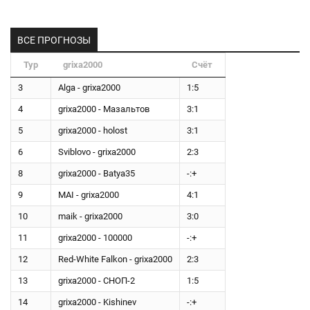
ВСЕ ПРОГНОЗЫ
Тур
grixa2000
Счёт
3
Alga - grixa2000
1:5
4
grixa2000 - Мазальтов
3:1
5
grixa2000 - holost
3:1
6
Sviblovo - grixa2000
2:3
8
grixa2000 - Batya35
-:+
9
MAI - grixa2000
4:1
10
maik - grixa2000
3:0
11
grixa2000 - 100000
-:+
12
Red-White Falkon - grixa2000
2:3
13
grixa2000 - СНОП-2
1:5
14
grixa2000 - Kishinev
-:+