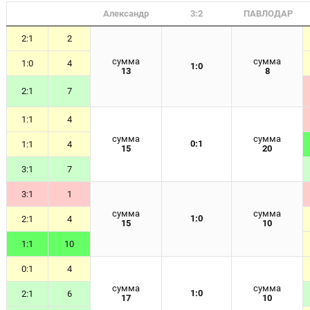
Александр
3:2
ПАВЛОДАР
2:1
2
сумма
сумма
1:0
4
1:0
13
8
2:1
7
1:1
4
сумма
сумма
0:1
1:1
4
15
20
3:1
7
3:1
1
сумма
сумма
1:0
2:1
4
15
10
1:1
10
0:1
4
сумма
сумма
1:0
2:1
6
17
10