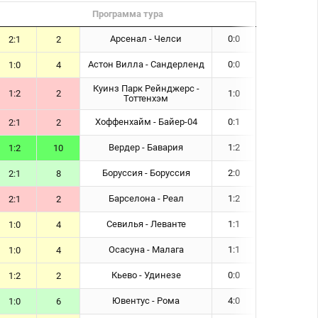
Программа тура
Арсенал - Челси
0:0
2:1
2
Астон Вилла - Сандерленд
0:0
1:0
4
Куинз Парк Рейнджерс -
1:2
2
1:0
Тоттенхэм
Хоффенхайм - Байер-04
0:1
2:1
2
Вердер - Бавария
1:2
1:2
10
Боруссия - Боруссия
2:0
2:1
8
Барселона - Реал
1:2
2:1
2
Севилья - Леванте
1:1
1:0
4
Осасуна - Малага
1:1
1:0
4
Кьево - Удинезе
0:0
1:2
2
Ювентус - Рома
4:0
1:0
6