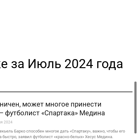
е за Июль 2024 года
хничен, может многое принести
— футболист «Спартака» Медина
ля 2024
кьель Барко способен многое дать «Спартаку», важно, чтобы его
 быстро, заявил футболист «красно‑белых» Хесус Медина.