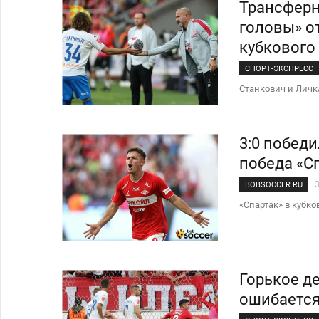
Трансферн
головы» о
кубкового
СПОРТ-ЭКСПРЕСС
Станкович и Личк
3:0 побед
победа «С
BOBSOCCER.RU
«Спартак» в кубк
Горькое д
ошибается