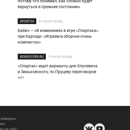
потому что понимал, как сложно будет
вернуться в прежнее состояние»
8 часов назад
SPORT24
Бабич — об изменениях в игре «Спартака»
при Карседо: «Играем в обороне очень
компактно»
9 часов назад
BOBSOCCER.RU
«Спартак» ищет варианты для Хлусевича
и Зиньковского, по Пруцеву переговоров
нет
вчера в 12:31
SPORT24
Месси мог играть в России? В Дагестане
ему обещали сумасшедшие деньги
размещены
вчера в 12:21
BOBSOCCER.RU
жат
ка на сайт