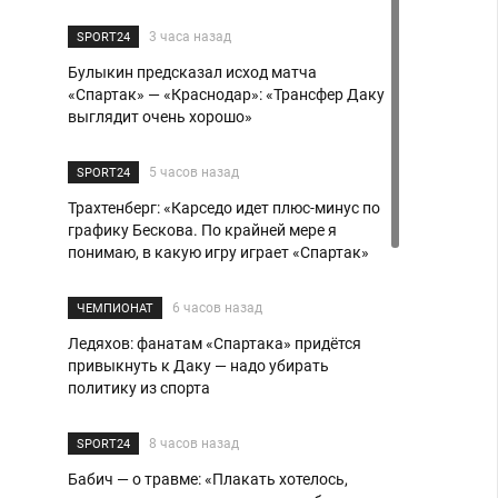
3 часа назад
SPORT24
Булыкин предсказал исход матча
«Спартак» — «Краснодар»: «Трансфер Даку
выглядит очень хорошо»
5 часов назад
SPORT24
Трахтенберг: «Карседо идет плюс-минус по
графику Бескова. По крайней мере я
понимаю, в какую игру играет «Спартак»
6 часов назад
ЧЕМПИОНАТ
Ледяхов: фанатам «Спартака» придётся
привыкнуть к Даку — надо убирать
политику из спорта
8 часов назад
SPORT24
Бабич — о травме: «Плакать хотелось,