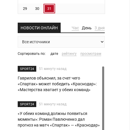
29
30
31
НОВОСТИ ОНЛАЙН
Час
День
3 дня
Сортировать по:
дате
рейтингу
просмотрам
51 минуту назад
SPORT24
Гаврилов объяснил, за счет чего
«Спартак» может победить «Краснодар»:
«Мастерства хватает у обеих команд»
51 минуту назад
SPORT24
«У обеих команд должны появиться
моменты»: Роман Павлюченко дал
прогноз на матч «Спартак» — «Краснодар»