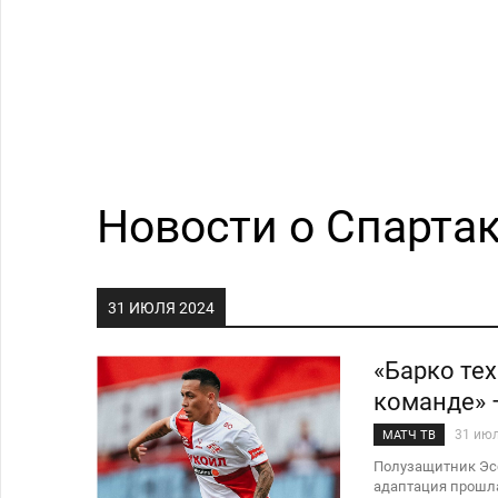
Новости о Спартак
31 ИЮЛЯ 2024
«Барко те
команде» 
31 ию
МАТЧ ТВ
Полузащитник Эсе
адаптация прошла