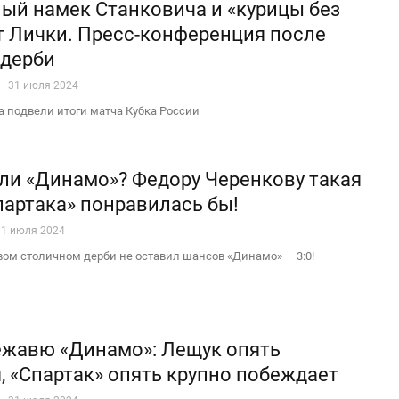
ый намек Станковича и «курицы без
т Лички. Пресс-конференция после
 дерби
31 июля 2024
а подвели итоги матча Кубка России
или «Динамо»? Федору Черенкову такая
партака» понравилась бы!
31 июля 2024
овом столичном дерби не оставил шансов «Динамо» — 3:0!
ежавю «Динамо»: Лещук опять
, «Спартак» опять крупно побеждает