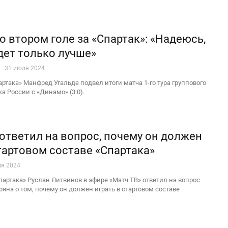
о втором голе за «Спартак»: «Надеюсь,
дет только лучше»
31 июля 2024
така» Манфред Угальде подвел итоги матча 1-го тура группового
а России с «Динамо» (3:0).
ответил на вопрос, почему он должен
стартовом составе «Спартака»
ля 2024
артака» Руслан Литвинов в эфире «Матч ТВ» ответил на вопрос
яна о том, почему он должен играть в стартовом составе