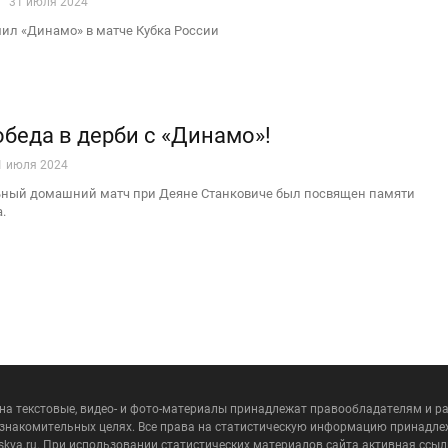
31 июля 2024
мил «Динамо» в матче Кубка России
обеда в дерби с «Динамо»!
1 июля 2024
ный домашний матч при Деяне Станковиче был посвящен памяти
.
инициировал сам Соболев». Новые
ансферной саги «Спартака» и «Зенита»
 на текстовые, видео- и фото-материалы принадлежат правообладателям и 
ознакомительных целях. Все права на статистическую информацию принадле
30 июля 2024
skva.ru. При использовании статистических материалов сайта активная ссыл