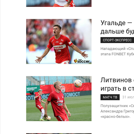
Угальде — 
дальше бу
СПОРТ-ЭКСПРЕСС
Нападающий «Спар
этапа FONBET Кубк
Литвинов 
играть в 
31 ию
МАТЧ ТВ
Полузащитник «Сп
Александра Григор
«красно‑белых».