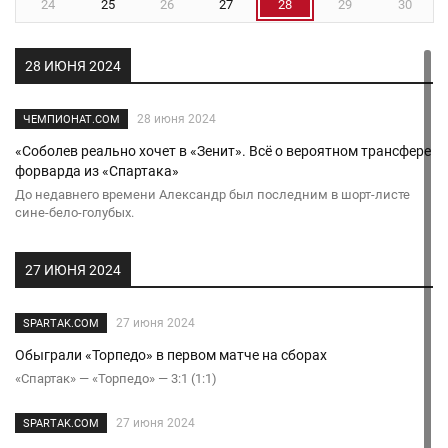
24
25
26
27
28
29
30
28 ИЮНЯ 2024
28 июня 2024
ЧЕМПИОНАТ.COM
«Соболев реально хочет в «Зенит». Всё о вероятном трансфере
форварда из «Спартака»
До недавнего времени Александр был последним в шорт-листе
сине-бело-голубых.
27 ИЮНЯ 2024
27 июня 2024
SPARTAK.COM
Обыграли «Торпедо» в первом матче на сборах
«Спартак» — «Торпедо» — 3:1 (1:1)
27 июня 2024
SPARTAK.COM