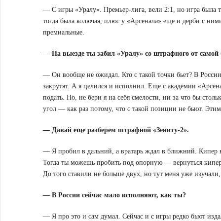
— С игры «Уралу». Премьер-лига, вели 2:1, но игра была 
тогда была колючая, плюс у «Арсенала» еще и дерби с ним
премиальные.
— На выезде ты забил «Уралу» со штрафного от самой 
— Он вообще не ожидал. Кто с такой точки бьет? В России
закрутят. А я целился и исполнил. Еще с академии «Арсен
подать. Но, не бери я на себя смелости, ни за что бы стол
угол — как раз потому, что с такой позиции не бьют. Этим
— Давай еще разберем штрафной «Зениту-2».
— Я пробил в дальний, а вратарь ждал в ближний. Кипер все
Тогда ты можешь пробить под опорную — вернуться киперу
До того ставили не больше двух, но тут меня уже изучали, 
— В России сейчас мало исполняют, как ты?
— Я про это и сам думал. Сейчас и с игры редко бьют изд