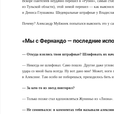
Вскоре Пантелеев неудачно перешел в «Рубин», самый ста
из Тульской области), этой зимой перешел — как выяснил
и Дениса Глушакова. Шедевральные штрафные у Владислав
Почему? Александр Муйжнек попытался выяснить это у са
«Мы с Фернандо — последние исп
— Откуда взялись твои штрафные? Шлифовать их нача
— Никогда не шлифовал. Само пошло. Другие даже угловой
удара со мной была всегда. Ну вот дано мне! Может, ноги
в Алексине. Там особо не поборешься, приходилось бить и
— За кем-то из звезд повторял?
— Только позже стал вдохновляться Жуниньо из «Лиона».
— Не сомневался: в комментах тебя называли алекси