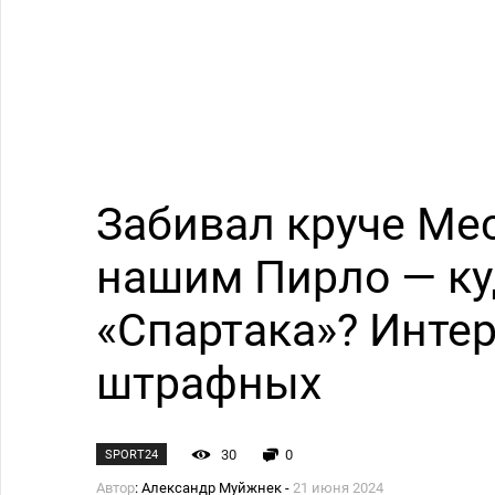
Забивал круче Мес
нашим Пирло — ку
«Спартака»? Интер
штрафных
30
0
SPORT24
Автор
: Александр Муйжнек -
21 июня 2024