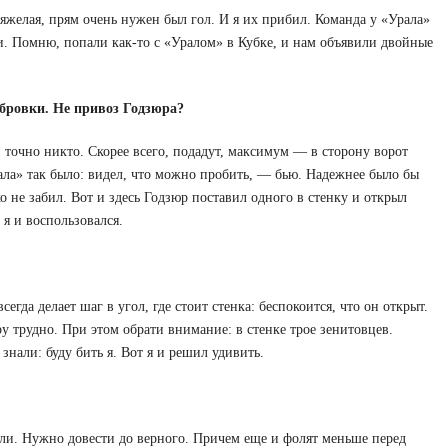
тяжелая, прям очень нужен был гол. И я их прибил. Команда у «Урала»
и. Помню, попали как-то с «Уралом» в Кубке, и нам объявили двойные
бровки. Не привоз Годзюра?
 точно никто. Скорее всего, подадут, максимум — в сторону ворот
ала» так было: видел, что можно пробить, — бью. Надежнее было бы
ько не забил. Вот и здесь Годзюр поставил одного в стенку и открыл
 я и воспользовался.
гда делает шаг в угол, где стоит стенка: беспокоится, что он открыт.
 трудно. При этом обрати внимание: в стенке трое зенитовцев.
знали: буду бить я. Вот я и решил удивить.
али. Нужно довести до верного. Причем еще и фолят меньше перед