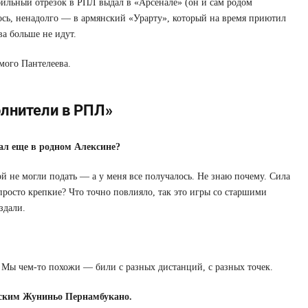
бильный отрезок в РПЛ выдал в «Арсенале» (он и сам родом
ось, ненадолго — в армянский «Урарту», который на время приютил
а больше не идут.
мого Пантелеева.
олнители в РПЛ»
л еще в родном Алексине?
 не могли подать — а у меня все получалось. Не знаю почему. Сила
 просто крепкие? Что точно повлияло, так это игры со старшими
здали.
 Мы чем-то похожи — били с разных дистанций, с разных точек.
нским Жуниньо Пернамбукано.