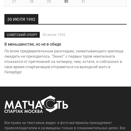
27
28
29
30
31
30 ИЮЛЯ 1992
30 июля 1992
СОВЕТСКИЙ СПОРТ
В меньшинстве, но не в обиде
По всем предварительным раскладам, захватывающего зрелища
ожидать не приходилось. "Зенит" с первых туров чемпионата
отказался от притязаний на четверку, чем, кстати, и соблазнил в
свое время спартаковцев отправиться на выездной матч в
Петербург
Все права на текстовые, видео- и фото-материалы принадлежат
правообладателям и размещены только в ознакомительных целях. Все