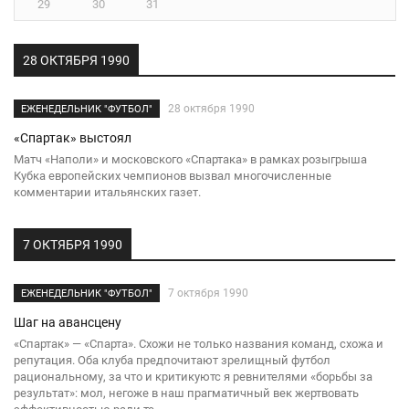
29
30
31
28 ОКТЯБРЯ 1990
28 октября 1990
ЕЖЕНЕДЕЛЬНИК "ФУТБОЛ"
«Спартак» выстоял
Матч «Наполи» и московского «Спартака» в рамках розыгрыша
Кубка европейских чемпионов вызвал многочисленные
комментарии итальянских газет.
7 ОКТЯБРЯ 1990
7 октября 1990
ЕЖЕНЕДЕЛЬНИК "ФУТБОЛ"
Шаг на авансцену
«Спартак» — «Спарта». Схожи не только названия команд, схожа и
репутация. Оба клуба предпочитают зрелищный футбол
рациональному, за что и критикуютс я ревнителями «борьбы за
результат»: мол, негоже в наш прагматичный век жертвовать