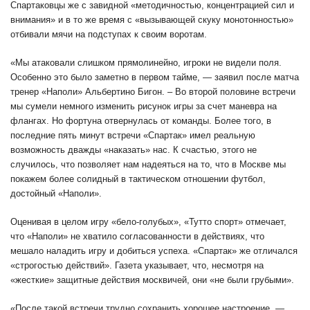
Спартаковцы же с завидной «методичностью, концентрацией сил и
внимания» и в то же время с «вызывающей скуку монотонностью»
отбивали мячи на подступах к своим воротам.
«Мы атаковали слишком прямолинейно, игроки не видели поля.
Особенно это было заметно в первом тайме, — заявил после матча
тренер «Наполи» Альбертино Бигон. – Во второй половине встречи
мы сумели немного изменить рисунок игры за счет маневра на
флангах. Но фортуна отвернулась от команды. Более того, в
последние пять минут встречи «Спартак» имел реальную
возможность дважды «наказать» нас. К счастью, этого не
случилось, что позволяет нам надеяться на то, что в Москве мы
покажем более солидный в тактическом отношении футбол,
достойный «Наполи».
Оценивая в целом игру «бело-голубых», «Тутто спорт» отмечает,
что «Наполи» не хватило согласованности в действиях, что
мешало наладить игру и добиться успеха. «Спартак» же отличался
«строгостью действий». Газета указывает, что, несмотря на
«жесткие» защитные действия москвичей, они «не были грубыми».
«После такой встречи трудно сохранить хорошее настроение, —