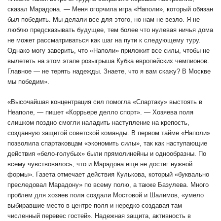
сказал Марадона. — Меня огорчила игра «Наполи», который обязан
был победить. Мы делали все для этого, но нам не везло. Я не
люблю предсказывать будущее, тем более что нулевая ничья дома
не может рассматриваться как шаг на пути к следующему туру.
Однако могу заверить, что «Наполи» приложит все силы, чтобы не
вылететь на этом этапе розыгрыша Кубка европейских чемпионов.
Главное — не терять надежды. Знаете, что я вам скажу? В Москве
мы победим».
«Высочайшая концентрация сил помогла «Спартаку» выстоять в
Неаполе, — пишет «Коррьере делло спорт». — Хозяева поля
слишком поздно смогли наладить наступление на крепость,
созданную защитой советской команды. В первом тайме «Наполи»
позволила спартаковцам «экономить силы», так как наступающие
действия «бело-голубых» были прямолинейны и однообразны. По
всему чувствовалось, что и Марадона еще не достиг нужной
формы». Газета отмечает действия Кулькова, который «буквально
преследовал Марадону» по всему полю, а также Базулева. Много
проблем для хозяев поля создали Мостовой и Шалимов, «умело
выбиравшие место в центре поля и нередко создавая там
численный перевес гостей». Надежная защита, активность в