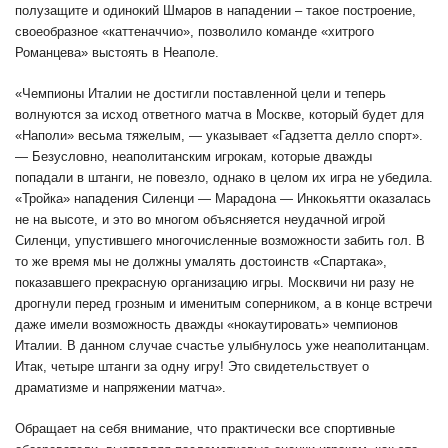
полузащите и одинокий Шмаров в нападении – такое построение,
своеобразное «каттеначчио», позволило команде «хитрого
Романцева» выстоять в Неаполе.
«Чемпионы Италии не достигли поставленной цели и теперь
волнуются за исход ответного матча в Москве, который будет для
«Наполи» весьма тяжелым, — указывает «Гадзетта делло спорт».
— Безусловно, неаполитанским игрокам, которые дважды
попадали в штанги, не повезло, однако в целом их игра не убедила.
«Тройка» нападения Силенци — Марадона — Инкокьятти оказалась
не на высоте, и это во многом объясняется неудачной игрой
Силенци, упустившего многочисленные возможности забить гол. В
то же время мы не должны умалять достоинств «Спартака»,
показавшего прекрасную организацию игры. Москвичи ни разу не
дрогнули перед грозным и именитым соперником, а в конце встречи
даже имели возможность дважды «нокаутировать» чемпионов
Италии. В данном случае счастье улыбнулось уже неаполитанцам.
Итак, четыре штанги за одну игру! Это свидетельствует о
драматизме и напряжении матча».
Обращает на себя внимание, что практически все спортивные