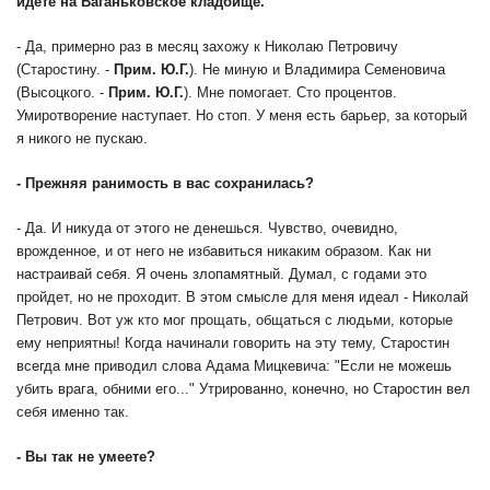
идете на Ваганьковское кладбище.
- Да, примерно раз в месяц захожу к Николаю Петровичу
(Старостину. -
Прим. Ю.Г.
). Не миную и Владимира Семеновича
(Высоцкого. -
Прим. Ю.Г.
). Мне помогает. Сто процентов.
Умиротворение наступает. Но стоп. У меня есть барьер, за который
я никого не пускаю.
-
Прежняя ранимость в вас сохранилась?
- Да. И никуда от этого не денешься. Чувство, очевидно,
врожденное, и от него не избавиться никаким образом. Как ни
настраивай себя. Я очень злопамятный. Думал, с годами это
пройдет, но не проходит. В этом смысле для меня идеал - Николай
Петрович. Вот уж кто мог прощать, общаться с людьми, которые
ему неприятны! Когда начинали говорить на эту тему, Старостин
всегда мне приводил слова Адама Мицкевича: "Если не можешь
убить врага, обними его..." Утрированно, конечно, но Старостин вел
себя именно так.
-
Вы так не умеете?