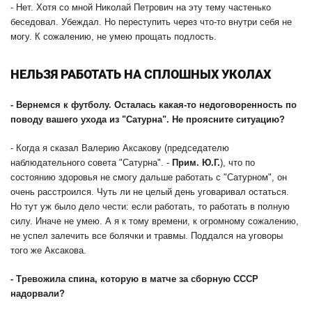
- Нет. Хотя со мной Николай Петрович на эту тему частенько
беседовал. Убеждал. Но переступить через что-то внутри себя не
могу. К сожалению, не умею прощать подлость.
НЕЛЬЗЯ РАБОТАТЬ НА СПЛОШНЫХ УКОЛАХ
-
Вернемся к футболу. Осталась какая-то недоговоренность по
поводу вашего ухода из "Сатурна". Не проясните ситуацию?
- Когда я сказал Валерию Аксакову (председателю
наблюдательного совета "Сатурна". -
Прим. Ю.Г.
), что по
состоянию здоровья не смогу дальше работать с "Сатурном", он
очень расстроился. Чуть ли не целый день уговаривал остаться.
Но тут уж было дело чести: если работать, то работать в полную
силу. Иначе не умею. А я к тому времени, к огромному сожалению,
не успел залечить все болячки и травмы. Поддался на уговоры
того же Аксакова.
-
Тревожила спина, которую в матче за сборную СССР
надорвали?