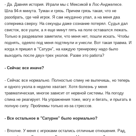
- Да. Давняя история. Играли мы с Мексикой в Лос-Анджелесе.
Шла 94-я минута. Туман и грязь. Причем грязь такая, что не
разобрать, где чей игрок. Я сам неудачно упал, а на меня два
соперника сверху. На секунды даже сознание потерял. Судья дал
свисток, все ушли, а я еще минут пять на поле оставался лежать.
Только в раздевалке заметили, что меня нет, пошли искать. Чтобы
поднять, одеяло под меня подтянули и унесли. Вот такая травма. И
когда я пришел в "Сатурн", на каждую тренировку надо было
выходить после двух-трех уколов. Разве это работа?
-
Сейчас все иначе?
- Сейчас все нормально. Полностью спину не вылечишь, но теперь
и одного укола в неделю хватает. Хотя болезнь у меня
травматическая, многое зависит от нервной системы. На погоду
спина не реагирует. На упражнения тоже, могу и бегать, и прыгать в
полную силу. Проблемы только из-за стрессов.
-
Все остальное в "Сатурне" было нормально?
- Вполне. У меня с игроками остались отличные отношения. Рад,