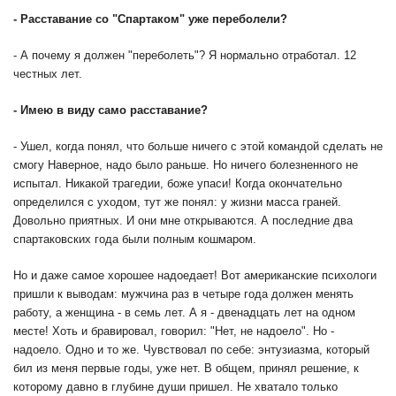
-
Расставание со "Спартаком" уже переболели?
- А почему я должен "переболеть"? Я нормально отработал. 12
честных лет.
-
Имею в виду само расставание?
- Ушел, когда понял, что больше ничего с этой командой сделать не
смогу Наверное, надо было раньше. Но ничего болезненного не
испытал. Никакой трагедии, боже упаси! Когда окончательно
определился с уходом, тут же понял: у жизни масса граней.
Довольно приятных. И они мне открываются. А последние два
спартаковских года были полным кошмаром.
Но и даже самое хорошее надоедает! Вот американские психологи
пришли к выводам: мужчина раз в четыре года должен менять
работу, а женщина - в семь лет. А я - двенадцать лет на одном
месте! Хоть и бравировал, говорил: "Нет, не надоело". Но -
надоело. Одно и то же. Чувствовал по себе: энтузиазма, который
бил из меня первые годы, уже нет. В общем, принял решение, к
которому давно в глубине души пришел. Не хватало только