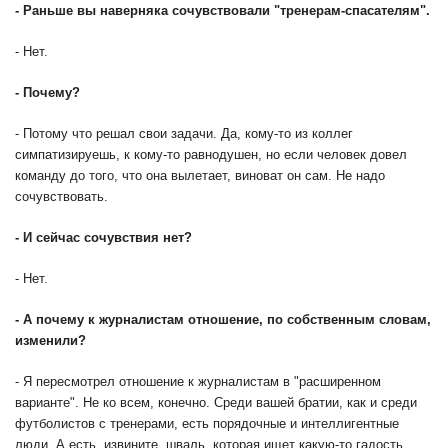
-
Раньше вы наверняка сочувствовали "тренерам-спасателям".
- Нет.
-
Почему?
- Потому что решал свои задачи. Да, кому-то из коллег
симпатизируешь, к кому-то равнодушен, но если человек довел
команду до того, что она вылетает, виноват он сам. Не надо
сочувствовать.
-
И сейчас сочувствия нет?
- Нет.
-
А почему к журналистам отношение, по собственным словам,
изменили?
- Я пересмотрел отношение к журналистам в "расширенном
варианте". Не ко всем, конечно. Среди вашей братии, как и среди
футболистов с тренерами, есть порядочные и интеллигентные
люди. А есть, извините, шваль, которая ищет какую-то гадость,