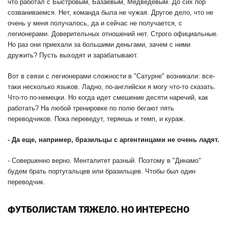
что работал с Быстровым, Базаевым, Медведевым. До сих пор
созваниваемся. Нет, команда была не чужая. Другое дело, что не
очень у меня получалось, да и сейчас не получается, с
легионерами. Доверительных отношений нет. Строго официальные.
Но раз они приехали за большими деньгами, зачем с ними
дружить? Пусть выходят и зарабатывают.
Вот в связи с легионерами сложности в "Сатурне" возникали: все-
таки несколько языков. Ладно, по-английски я могу что-то сказать.
Что-то по-немецки. Но когда идет смешение десяти наречий, как
работать? На любой тренировке по полю бегают пять
переводчиков. Пока переведут, теряешь и темп, и кураж.
-
Да еще, например, бразильцы с аргентинцами не очень ладят.
- Совершенно верно. Менталитет разный. Поэтому в "Динамо"
будем брать португальцев или бразильцев. Чтобы был один
переводчик.
ФУТБОЛИСТАМ ТЯЖЕЛО. НО ИНТЕРЕСНО