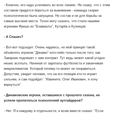
- Конечно, его надо усиливать во всех линиях. Не скажу, что с этим
составом придется бороться за выживание - команда скорее
психологически была запущена. Но состав и не для борьбы за
самые высокие места. Точно могу сказать, что стали нашими
игроками Фрешо из "Боавишты", Кутарба и Кузнецов.
-
А Спахич?
- Вот-вот подъедет. Очень надеюсь, но мой принцип такой:
объявлять игроком "Динамо" кого-либо только после того, как
Заварзин подпишет с ним контракт. Тут ведь может какой угодно
нюанс всплыть. Начиная от зарплаты футболиста и заканчивая
микроклиматом. Который почему-то может не понравиться.
Допустим, увидит человек, что на его позиции кто-то играет
сильнее, и сам подойдет: "Извините, Олег Иванович, я хочу
вернуться".
-
Динамовские игроки, оставшиеся с прошлого сезона, не
успели пропитаться психологией аутсайдеров?
- Нет. Я и каждому в отдельности, и всем вместе сказал: "Если