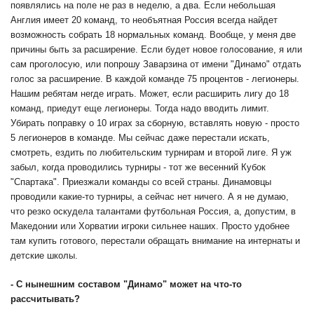
появлялись на поле не раз в неделю, а два. Если небольшая
Англия имеет 20 команд, то необъятная Россия всегда найдет
возможность собрать 18 нормальных команд. Вообще, у меня две
причины быть за расширение. Если будет новое голосование, я или
сам проголосую, или попрошу Заварзина от имени "Динамо" отдать
голос за расширение. В каждой команде 75 процентов - легионеры.
Нашим ребятам негде играть. Может, если расширить лигу до 18
команд, приедут еще легионеры. Тогда надо вводить лимит.
Убирать поправку о 10 играх за сборную, вставлять новую - просто
5 легионеров в команде. Мы сейчас даже перестали искать,
смотреть, ездить по любительским турнирам и второй лиге. Я уж
забыл, когда проводились турниры - тот же весенний Кубок
"Спартака". Приезжали команды со всей страны. Динамовцы
проводили какие-то турниры, а сейчас нет ничего. А я не думаю,
что резко оскудела талантами футбольная Россия, а, допустим, в
Македонии или Хорватии игроки сильнее наших. Просто удобнее
там купить готового, перестали обращать внимание на интернаты и
детские школы.
-
С нынешним составом "Динамо" может на что-то
рассчитывать?