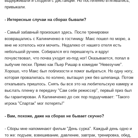
выдерживали и сходили с дистанции. Но постепенно втягивались,
привыкали.
-
Интересные случаи на сборах бывали?
- Самый забавный произошел здесь. После тренировки
возвращались с Калиниченко в гостиницу. Макс пошел по морю, а
мне не хотелось ноги мочить. Недалеко от нашего отеля есть
небольшой ручеек. Собирался его перешагнуть и вдруг
почувствовал, что почва уходит из-под ног! Оказывается, попал в
зыбучие пески. Прямо как Пьер Ришар в комедии "Невезучие".
Хорошо, что Макс был поблизости и помог выбраться. Но одну ногу,
которая провалилась по колено, вытащил уже без шлепанца. Потом
откапывать пришлось. Снять бы все это на любительскую камеру и
выслать пленку в передачу "Сам себе режиссер", первый приз был
бы гарантирован. А Калиниченко до сих пор подшучивает: "Такого
игрока "Спартак" мог потерять!"
-
Вам, похоже, даже на сборах не бывает скучно?
- Сборы мне напоминают фильм "День сурка". Каждый день одно и
то же: подъем, взвешивание, давление, завтрак, тренировка, обед,