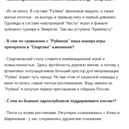
- Их не много. В составе "Рубина" бронзовые медали, а также
малые золотые - за выходы в премьер-лигу и первый дивизион.
Однажды в составе новотроицкой "Носты" играл в финале
кубкового турнира в Эмиратах. Там мы уступили "Кривбассу".
-
В чем по сравнению с "Рубином" ваша манера игры
претерпела в "Спартаке" изменения?
- Спартаковский стиль славится комбинационной игрой и
осмысленностью. Здесь футболисты дорожат мячом, а потому у
фланговых полузащитников больший простор для импровизации.
"Рубин" играет чуть проще. Но при этом от казанской команды у
меня остались самые теплые воспоминания. Ведь именно из
"Рубина" я получил первое приглашение в сборную России.
-
С кем из бывших одноклубников поддерживаете контакт?
- Почти со всеми россиянами. Регулярно созваниваюсь с Козко и
Шароновым - у нас сохранились дружеские отношения.