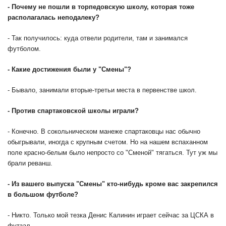
-
Почему не пошли в торпедовскую школу, которая тоже
располагалась неподалеку?
- Так получилось: куда отвели родители, там и занимался
футболом.
-
Какие достижения были у "Смены"?
- Бывало, занимали вторые-третьи места в первенстве школ.
-
Против спартаковской школы играли?
- Конечно. В сокольническом манеже спартаковцы нас обычно
обыгрывали, иногда с крупным счетом. Но на нашем вспаханном
поле красно-белым было непросто со "Сменой" тягаться. Тут уж мы
брали реванш.
-
Из вашего выпуска "Смены" кто-нибудь кроме вас закрепился
в большом футболе?
- Никто. Только мой тезка Денис Калинин играет сейчас за ЦСКА в
футзал.