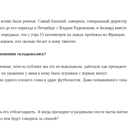
о всеми были ровные. Самый близкий, наверное, генеральный директор
жил до его переезда в Петербург с Владом Радимовым, в бильярд вместе
х передавал, что с утра 15 километров на лыжах пробежал во Франции.
ываем, кто сколько бегает и кому тяжелее.
тношения складывались?
ичные, хотя на публике мы это не выказывали: работали как президент
 но уважение у меня к нему было огромное с первых минут
л ни одного плохого слова в адрес футболистов. Даже повышенного тона
ь его отблагодарить. А когда президент в раздевалке после матча матом
 о нем будут говорить за спиной?