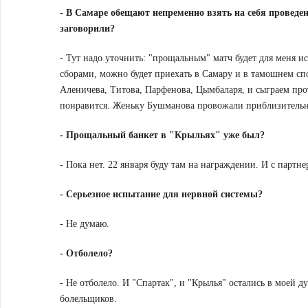
-
В Самаре обещают непременно взять на себя проведе
заговорили?
- Тут надо уточнить: "прощальным" матч будет для меня и
сборами, можно будет приехать в Самару и в тамошнем сп
Аленичева, Титова, Парфенова, Цымбаларя, и сыграем про
понравится. Женьку Бушманова провожали приблизительно 
- Прощальный банкет в "Крыльях" уже был?
- Пока нет. 22 января буду там на награждении. И с партн
-
Серьезное испытание для нервной системы?
- Не думаю.
-
Отболело?
- Не отболело. И "Спартак", и "Крылья" остались в моей д
болельщиков.