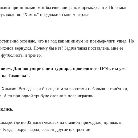
вными принципами: мог бы еще поиграть в премьер-лиге. Но семья
 руководство "Химок" предложило мне контракт.
 Постепенно осознаю, что на год как минимум из премьер-лиги ушел. Но
ихонов вернулся. Почему бы нет? Задача такая поставлена, мне ее
 футболисты и тренер.
иком. Для популяризации турнира, проводимого ПФЛ, вы уже
"на Тихонова".
в Химках. Вот сделали бы еще там за воротами небольшие трибунки,
о. А то при одной трибуне словно в поле играешь.
клись.
 Самаре, где по 35 тысяч человек на стадион приходило, привык к
. Когда вокруг народ, совсем другое настроение.