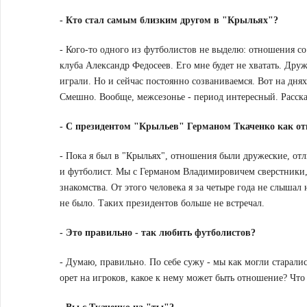
-
Кто стал самым близким другом в "Крыльях"?
- Кого-то одного из футболистов не выделю: отношения с
клуба Александр Федосеев. Его мне будет не хватать. Дру
играли. Но и сейчас постоянно созваниваемся. Вот на дня
Смешно. Вообще, межсезонье - период интересный. Рассказ
-
С президентом "Крыльев" Германом Ткаченко как о
- Пока я был в "Крыльях", отношения были дружеские, отл
и футболист. Мы с Германом Владимировичем сверстники,
знакомства. От этого человека я за четыре года не слыша
не было. Таких президентов больше не встречал.
-
Это правильно - так любить футболистов?
- Думаю, правильно. По себе сужу - мы как могли старалис
орет на игроков, какое к нему может быть отношение? Что