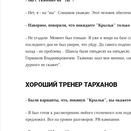
-
Вы с Ткаченко на "ты"?
- Нет, я - на "вы". Слишком уважаю. Этот человек обеспе
-
Наверное, поверили, что покидаете "Крылья" только 
- Не угадали. Момент был тоньше. Я уже и вещи на базе с
последнего дня не был уверен, что уйду. До самого подпи
назад - не проблема... Шансы были пятьдесят на пятьдесят,
Германом Владимировичем. Ткаченко знал мое мнение, сам 
дурного не скажет".
ХОРОШИЙ ТРЕНЕР ТАРХАНОВ
-
Были варианты, что, покинув "Крылья", вы окажете
- Я был готов к рассмотрению любого столичного или под
предложил. Все на уровне разговоров. PR-кампании.