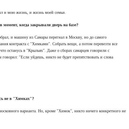
чил и мою жизнь, и жизнь моей семьи.
в момент, когда закрывали дверь на базе?
обрал, и машину из Самары перегнал в Москву, но до самого
сания контракта с "Химками". Собрать вещи, а потом перевезти все
 что останусь в "Крыльях". Даже о сборах самарцев говорили с
говорил: "Если уйдешь, никто не будет препятствовать и слова
сь не в "Химках"?
московного варианта. Но, кроме "Химок", никто ничего конкретного не