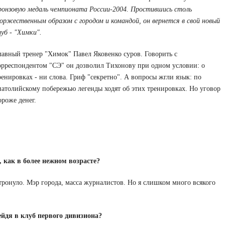
ронзовую медаль чемпионата России-2004. Простившись столь
оржественным образом с городом и командой, он вернется в свой новый
луб - "Химки".
лавный тренер "Химок" Павел Яковенко суров. Говорить с
орреспондентом "СЭ" он дозволил Тихонову при одном условии: о
ренировках - ни слова. Гриф "секретно". А вопросы жгли язык: по
натолийскому побережью легенды ходят об этих тренировках. Но уговор
ороже денег.
, как в более нежном возрасте?
 тронуло. Мэр города, масса журналистов. Но я слишком много всякого
йдя в клуб первого дивизиона?