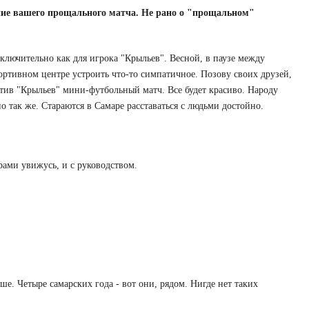
ние вашего прощального матча. Не рано о "прощальном"
сключительно как для игрока "Крыльев". Весной, в паузе между
ортивном центре устроить что-то симпатичное. Позову своих друзей,
тив "Крыльев" мини-футбольный матч. Все будет красиво. Народу
так же. Стараются в Самаре расставаться с людьми достойно.
ерами увижусь, и с руководством.
уше. Четыре самарских года - вот они, рядом. Нигде нет таких