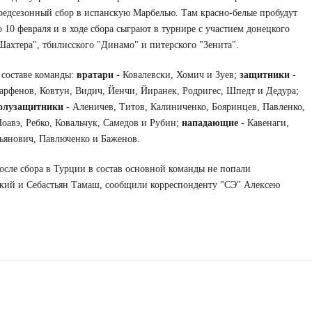
редсезонный сбор в испанскую Марбелью. Там красно-белые пробудут
о 10 февраля и в ходе сбора сыграют в турнире с участием донецкого
Шахтера", тбилисского "Динамо" и питерского "Зенита".
 составе команды:
вратари
- Ковалевски, Хомич и Зуев;
защитники
-
арфенов, Ковтун, Видич, Йенчи, Йиранек, Родригес, Шпедт и Дедура;
олузащитники
- Аленичев, Титов, Калиниченко, Бояринцев, Павленко,
оавэ, Ребко, Ковальчук, Самедов и Рубин;
нападающие
- Кавенаги,
ьянович, Павлюченко и Баженов.
осле сбора в Турции в состав основной команды не попали
ский и Себастьян Тамаш, сообщили корреспонденту "СЭ" Алексею