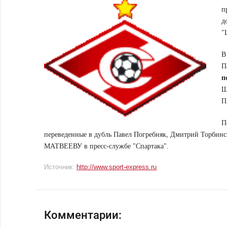
п
д
"
В
П
п
Ш
П
П
переведенные в дубль Павел Погребняк, Дмитрий Торбин
МАТВЕЕВУ в пресс-службе "Спартака".
Источник:
http://www.sport-express.ru
Комментарии: