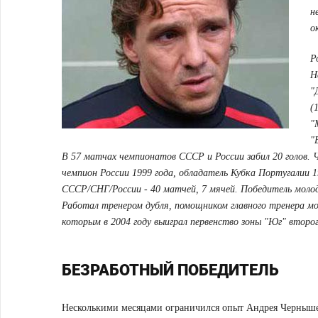
н
о
Р
Н
"
(
"
"
В 57 матчах чемпионатов СССР и России забил 20 голов. 
чемпион России 1999 года, обладатель Кубка Португалии 19
СССР/СНГ/России - 40 матчей, 7 мячей. Победитель молод
Работал тренером дубля, помощником главного тренера мо
которым в 2004 году выиграл первенство зоны "Юг" второг
БЕЗРАБОТНЫЙ ПОБЕДИТЕЛЬ
Несколькими месяцами ограничился опыт Андрея Чернышев