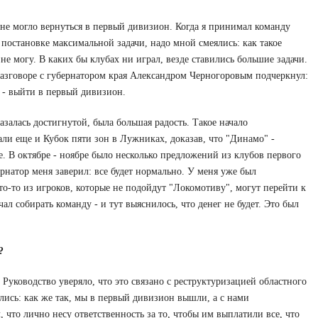
" не могло вернуться в первый дивизион. Когда я принимал команду
а постановке максимальной задачи, надо мной смеялись: как такое
не могу. В каких бы клубах ни играл, везде ставились большие задачи.
разговоре с губернатором края Александром Черногоровым подчеркнул:
ь - выйти в первый дивизион.
азалась достигнутой, была большая радость. Такое начало
ли еще и Кубок пяти зон в Лужниках, доказав, что "Динамо" -
е. В октябре - ноябре было несколько предложений из клубов первого
рнатор меня заверил: все будет нормально. У меня уже был
о-то из игроков, которые не подойдут "Локомотиву", могут перейти к
ал собирать команду - и тут выяснилось, что денег не будет. Это был
?
. Руководство уверяло, что это связано с реструктуризацией областного
лись: как же так, мы в первый дивизион вышли, а с нами
, что лично несу ответственность за то, чтобы им выплатили все, что