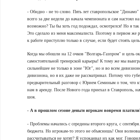
- Обидно - не то слово. Пять лет ставропольское "Динамо
всего за две недели до начала чемпионата и сам настоял н
возможно? Ты бы хоть год подождал, осмотрелся! Но я так 
Это сделало из меня максималиста. Поэтому в первом же 
к работе приступлю только в случае, если будет стоять цел
Когда мы обошли на 12 очков "Волгарь-Газпром" и цель ок
самостоятельной тренерской карьеры! К тому же мы выигра
сильнейшее не только в зоне "Юг", но и во всем дивизион
дивизиона, но я их даже не рассматривал. Потому что губе
предварительный разговор с Юрием Семиным о том, что кт
нам в аренду. После Нового года приехал в Ставрополь, нач
шок.
-
А в прошлом сезоне деньги игрокам вовремя платили
- Проблемы начались с середины второго круга, с сентября
бюджета. Но игрокам-то этого не объяснишь! Они волнова
рассчитываться не хотят? Я успокаивал их как мог. Говорил