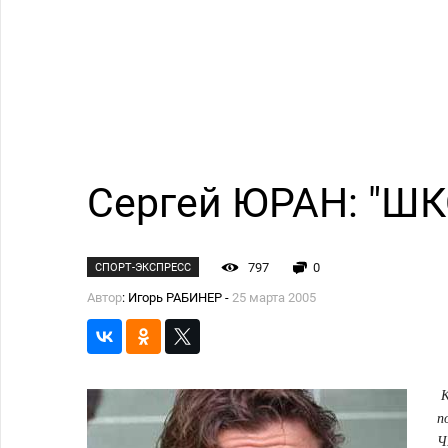
Сергей ЮРАН: "Ш
797
0
СПОРТ-ЭКСПРЕСС
Автор
: Игорь РАБИНЕР -
25 марта 2005
К
п
Ч