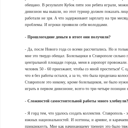
обещано. В результате Кубок пяти зон ребята играли, можн
дивизион мы вышли, но этот турнир должен показать лицо 
работали не зря. А что задерживают зарплату на три месяц
проблемы. И игроки проявили себя молодцами.
-
Прошлогодние деньги в итоге они получили?
- Да, после Нового года со всеми рассчитались. Но и тольк
мне это твердо обещал. Болельщики в Ставрополе сильно 
центральной площади города, меня в аэропорт провожали. П
человек 50 - 60 приезжают, чтобы со мной проститься! С од
что я без работы остался, а за то, что была проделана коло
Ставрополе это никому, кроме болельщиков, не было нужно
играть в первом дивизионе, всего-то три-четыре позиции 
-
Сложностей самостоятельной работы много хлебнули
- Я горд тем, что удалось создать коллектив. Ставрополь -
южных национальностей. И осетины, и армяне, и карачаевц
прикрикнуть. Мне как начинающему тренеру это было тяжел