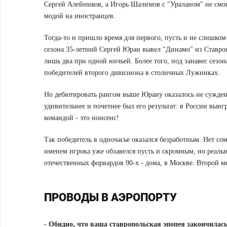
Сергей Алейников, а Игорь Шалимов с "Ураланом" не смог
модой на иностранцев.
Тогда-то и пришло время для первого, пусть и не слишком
сезона 35-летний Сергей Юран вывел "Динамо" из Ставроп
лишь два при одной ничьей. Более того, под занавес сезо
победителей второго дивизиона в столичных Лужниках.
Но дебютировать рангом выше Юрану оказалось не сужден
удивительнее и почетнее был его результат: в России выиг
командой - это нонсенс!
Так победитель в одночасье оказался безработным. Нет со
именем игрока уже обзавелся пусть и скромным, но реал
отечественных форвардов 90-х - дома, в Москве. Второй м
ПРОВОДЫ В АЭРОПОРТУ
-
Обидно, что ваша ставропольская эпопея закончилас