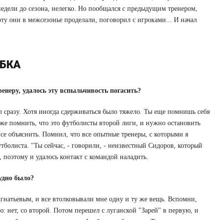
недели до сезона, нелегко. Но пообщался с предыдущим тренером,
у они в межсезонье проделали, поговорил с игроками... И начал
ИБКА
неру, удалось эту вспыльчивость погасить?
ил сразу. Хотя иногда сдерживаться было тяжело. Ты еще помнишь себя
о же помнить, что это футболисты второй лиги, и нужно остановить
все объяснить. Помнил, что все опытные тренеры, с которыми я
утболиста. "Ты сейчас, - говорили, - неизвестный Сидоров, который
, поэтому и удалось контакт с командой наладить.
удно было?
Игнатьевым, и все втолковывали мне одну и ту же вещь. Вспомни,
: нет, со второй. Потом перешел с луганской "Зарей" в первую, и