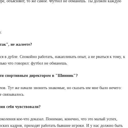
ьере, объясняют, то же самое. Футбол не обманешь. Ты должен каждую
у.
ак", не жалеете?
 в дубле. Спокойно работать, накапливать опыт, а не рваться к тому, к
олько что говорил: футбол не обманешь.
ийти спортивным директором в "Шинник"?
лов. Тут же начали звонить знакомые, но сказать им мне было нечего:
 связывалось.
ния себя чувствовали?
околения кое-что доказал. Понимаю, конечно, что это малый успех,
рских кадров, приходят работать бывшие игроки. И у нас должно быть