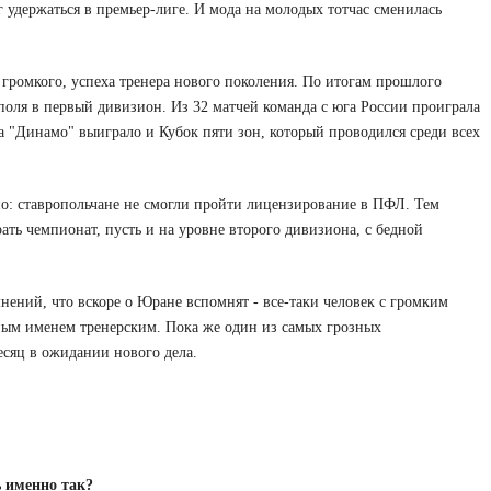
 удержаться в премьер-лиге. И мода на молодых тотчас сменилась
 громкого, успеха тренера нового поколения. По итогам прошлого
оля в первый дивизион. Из 32 матчей команда с юга России проиграла
на "Динамо" выиграло и Кубок пяти зон, который проводился среди всех
о: ставропольчане не смогли пройти лицензирование в ПФЛ. Тем
рать чемпионат, пусть и на уровне второго дивизиона, с бедной
мнений, что вскоре о Юране вспомнят - все-таки человек с громким
ьным именем тренерским. Пока же один из самых грозных
есяц в ожидании нового дела.
ь именно так?