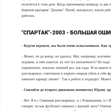
получится в этом деле. Когда принимаешь команду за две 
бывшим вратарем "Динамо" Патой, выспросил, какую работ
работать.
"СПАРТАК"-2003 - БОЛЬШАЯ ОШ
-
Будучи игроком, вы были очень вспыльчивым. Как тре
- Может, не до конца, но удалось. Мат, например, исключ
игроком, и тебе кажется: ну что тут непонятного? Но над
упражнение, показать лишний раз, как надо. И на макете 
разговаривал, советовали в первую очередь убить в себе ф
начинает карьеру заново". Так к работе и подходил. Может
-
Снизойти до второго дивизиона именитому Юрану тр
- Нет. Я и с Семиным разговаривал, и с Романцевым, и с 
говорят, ты как футболист начинал с высшей лиги? Отвечаю