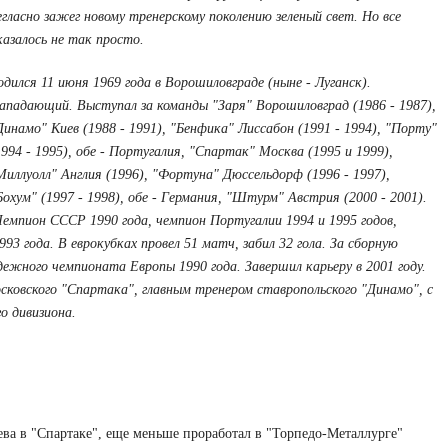
егласно зажег новому тренерскому поколению зеленый свет. Но все
казалось не так просто.
одился 11 июня 1969 года в Ворошиловграде (ныне - Луганск).
ападающий. Выступал за команды "Заря" Ворошиловград (1986 - 1987),
Динамо" Киев (1988 - 1991), "Бенфика" Лиссабон (1991 - 1994), "Порту"
1994 - 1995), обе - Португалия, "Спартак" Москва (1995 и 1999),
Миллуолл" Англия (1996), "Фортуна" Дюссельдорф (1996 - 1997),
Бохум" (1997 - 1998), обе - Германия, "Штурм" Австрия (2000 - 2001).
Чемпион СССР 1990 года, чемпион Португалии 1994 и 1995 годов,
93 года. В еврокубках провел 51 матч, забил 32 гола. За сборную
ежного чемпионата Европы 1990 года. Завершил карьеру в 2001 году.
сковского "Спартака", главным тренером ставропольского "Динамо", с
о дивизиона.
а в "Спартаке", еще меньше проработал в "Торпедо-Металлурге"