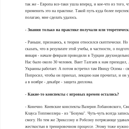
так же - Европа все-таки ушла вперед, и кое-что из того,
применить это на практике. Такой путь куда более перспек
полагаю, мне сделать удалось.
-
Знания только на практике получали или теоретическ
- Раньше, признаюсь, к теории относился скептически. Но
сказать, что в результате этой учебы, в частности, о подг
января - начале февраля проводили в Турции двухнедельно
Нас было около 30 человек. Ваит Талгаев к нам приходил
Украины работает. А потом встретил там Ивицу Осима - св
Попросил, чтобы он приехал, лекцию нам прочитал, и он у
а в ноябре - декабре - защита диплома.
-
Какие-то конспекты с игровых времен остались?
- Конечно. Киевские конспекты Валерия Лобановского, Св
Клауса Топпмеллера - из "Бохума". Чуть-чуть всегда записы
смогу. Но тем же Эрикссону и Робсону потрясающе удавало
жесткостью в тренировочном процессе. Этому тоже нужно 