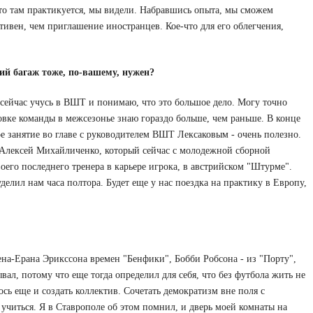
 что там практикуется, мы видели. Набравшись опыта, мы сможем
тивен, чем приглашение иностранцев. Кое-что для его облегчения,
ий багаж тоже, по-вашему, нужен?
 сейчас учусь в ВШТ и понимаю, что это большое дело. Могу точно
отовке команды в межсезонье знаю гораздо больше, чем раньше. В конце
е занятие во главе с руководителем ВШТ Лексаковым - очень полезно.
, Алексей Михайличенко, который сейчас с молодежной сборной
оего последнего тренера в карьере игрока, в австрийском "Штурме".
делил нам часа полтора. Будет еще у нас поездка на практику в Европу,
ена-Ерана Эрикссона времен "Бенфики", Бобби Робсона - из "Порту",
вал, потому что еще тогда определил для себя, что без футбола жить не
сь еще и создать коллектив. Сочетать демократизм вне поля с
учиться. Я в Ставрополе об этом помнил, и дверь моей комнаты на