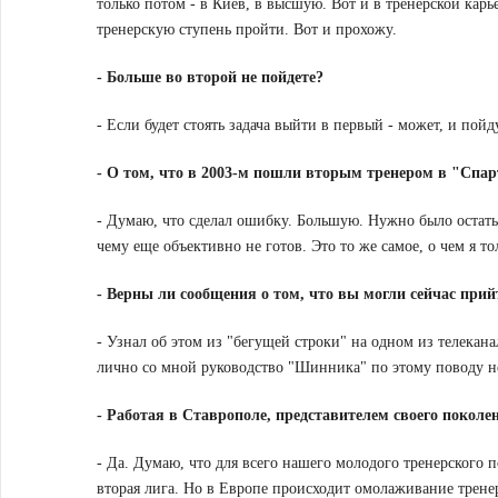
только потом - в Киев, в высшую. Вот и в тренерской кар
тренерскую ступень пройти. Вот и прохожу.
-
Больше во второй не пойдете?
- Если будет стоять задача выйти в первый - может, и пойд
-
О том, что в 2003-м пошли вторым тренером в "Спарт
- Думаю, что сделал ошибку. Большую. Нужно было остаться
чему еще объективно не готов. Это то же самое, о чем я т
-
Верны ли сообщения о том, что вы могли сейчас пр
- Узнал об этом из "бегущей строки" на одном из телекана
лично со мной руководство "Шинника" по этому поводу не
- Работая в Ставрополе, представителем своего поколе
- Да. Думаю, что для всего нашего молодого тренерского п
вторая лига. Но в Европе происходит омолаживание трене