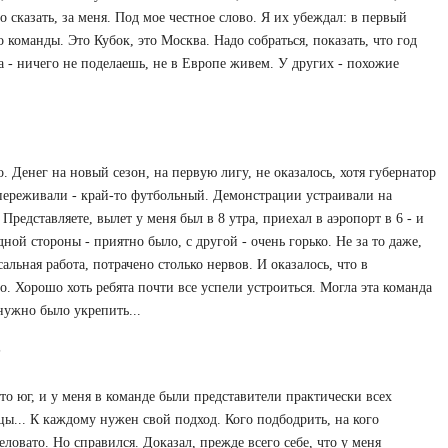
о сказать, за меня. Под мое честное слово. Я их убеждал: в первый
команды. Это Кубок, это Москва. Надо собраться, показать, что год
а - ничего не поделаешь, не в Европе живем. У других - похожие
о. Денег на новый сезон, на первую лигу, не оказалось, хотя губернатор
переживали - край-то футбольный. Демонстрации устраивали на
редставляете, вылет у меня был в 8 утра, приехал в аэропорт в 6 - и
ной стороны - приятно было, с другой - очень горько. Не за то даже,
ссальная работа, потрачено столько нервов. И оказалось, что в
. Хорошо хоть ребята почти все успели устроиться. Могла эта команда
нужно было укрепить...
?
 это юг, и у меня в команде были представители практически всех
ы... К каждому нужен свой подход. Кого подбодрить, на кого
овато. Но справился. Доказал, прежде всего себе, что у меня