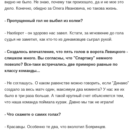
видно не было. Не знаю, почему так произошло, да и не мое это
дело. Конечно, обидно за Олега Ивановича, но такова жизнь.
-
Пропущенный гол не выбил из колеи?
- Наоборот - он здорово нас завел. Кстати, за мгновение до гола
судья не заметил, как кто-то из динамовцев сыграл рукой.
-
Создалось впечатление, что пять голов в ворота Левицкого -
слишком много. Вы согласны, что "Спартаку" немного
повезло? Все-таки встречались две примерно равные по
классу команды...
- Не соглашусь. О каком равенстве можно говорить, если "Динамо"
создало за весь матч один, максимум два момента? У нас же их
было в три раза больше. А такой крупный счет объясняется тем,
что наша команда поймала кураж. Давно мы так не играли!
-
Что скажете о самих голах?
- Красавцы. Особенно те два, что вколотил Бояринцев.