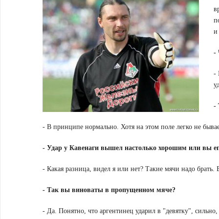
в
п
и
-
-
у
-
- В принципе нормально. Хотя на этом поле легко не бывае
-
Удар у Кавенаги вышел настолько хорошим или вы ег
- Какая разница, видел я или нет? Такие мячи надо брать. 
-
Так вы виноваты в пропущенном мяче?
- Да. Понятно, что аргентинец ударил в "девятку", сильно,