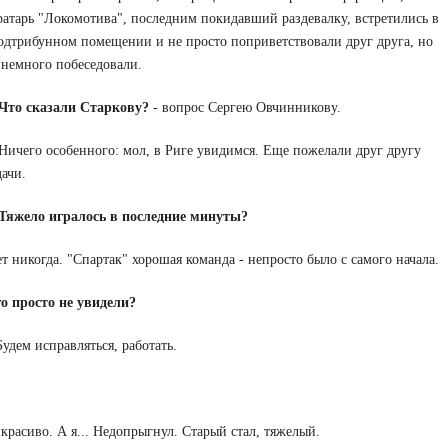
ратарь "Локомотива", последним покидавший раздевалку, встретились в
одтрибунном помещении и не просто поприветствовали друг друга, но
 немного побеседовали.
Что сказали Старкову?
- вопрос Сергею Овчинникову.
 Ничего особенного: мол, в Риге увидимся. Еще пожелали друг другу
дачи.
Тяжело игралось в последние минуты?
т никогда. "Спартак" хорошая команда - непросто было с самого начала.
о просто не увидели?
Будем исправляться, работать.
 красиво. А я... Недопрыгнул. Старый стал, тяжелый.