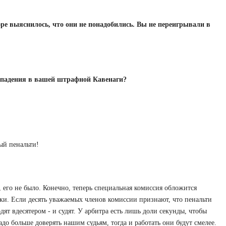
ре выяснилось, что они не понадобились. Вы не переигрывали в
е падения в вашей штрафной Кавенаги?
ый пенальти!
т, его не было. Конечно, теперь специальная комиссия обложится
ки. Если десять уважаемых членов комиссии признают, что пенальти
дят вдесятером - и судят. У арбитра есть лишь доли секунды, чтобы
адо больше доверять нашим судьям, тогда и работать они будут смелее.