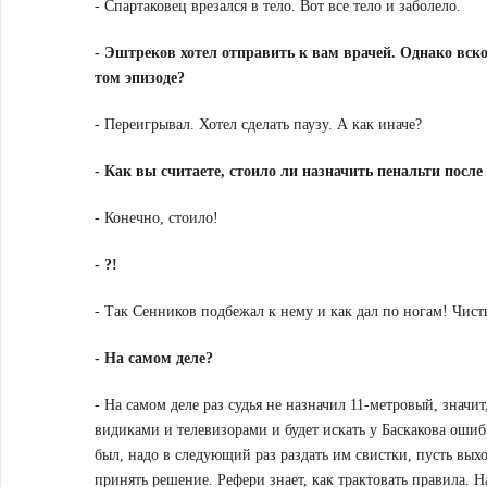
- Спартаковец врезался в тело. Вот все тело и заболело.
-
Эштреков хотел отправить к вам врачей. Однако вско
том эпизоде?
- Переигрывал. Хотел сделать паузу. А как иначе?
-
Как вы считаете, стоило ли назначить пенальти посл
- Конечно, стоило!
- ?!
- Так Сенников подбежал к нему и как дал по ногам! Чист
-
На самом деле?
- На самом деле раз судья не назначил 11-метровый, значи
видиками и телевизорами и будет искать у Баскакова ошиб
был, надо в следующий раз раздать им свистки, пусть выхо
принять решение. Рефери знает, как трактовать правила. Н