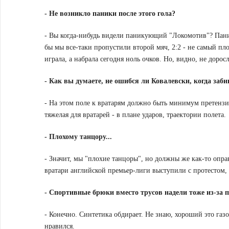
-
Не возникло паники после этого гола?
- Вы когда-нибудь видели паникующий "Локомотив"? Паника
бы мы все-таки пропустили второй мяч, 2:2 - не самый пло
играла, а набрала сегодня ноль очков. Но, видно, не доро
-
Как вы думаете, не ошибся ли Ковалевски, когда заб
- На этом поле к вратарям должно быть минимум претензий
тяжелая для вратарей - в плане ударов, траектории полета.
-
Плохому танцору...
- Значит, мы "плохие танцоры", но должны же как-то опра
вратари английской премьер-лиги выступили с протестом, 
-
Спортивные брюки вместо трусов надели тоже из-за 
- Конечно. Синтетика обдирает. Не знаю, хороший это газ
нравился.