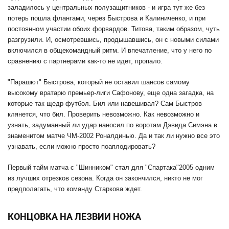
заладилось у центральных полузащитников - и игра тут же без
потерь пошла флангами, через Быстрова и Калиниченко, и при
постоянном участии обоих форвардов. Титова, таким образом, чуть
разгрузили. И, осмотревшись, продышавшись, он с новыми силами
включился в общекомандный ритм. И впечатление, что у него по
сравнению с партнерами как-то не идет, пропало.
"Парашют" Быстрова, который не оставил шансов самому
высокому вратарю премьер-лиги Сафонову, еще одна загадка, на
которые так щедр футбол. Бил или навешивал? Сам Быстров
клянется, что бил. Проверить невозможно. Как невозможно и
узнать, задуманный ли удар наносил по воротам Дэвида Симэна в
знаменитом матче ЧМ-2002 Роналдинью. Да и так ли нужно все это
узнавать, если можно просто поаплодировать?
Первый тайм матча с "Шинником" стал для "Спартака"2005 одним
из лучших отрезков сезона. Когда он закончился, никто не мог
предполагать, что команду Старкова ждет.
КОНЦОВКА НА ЛЕЗВИИ НОЖА