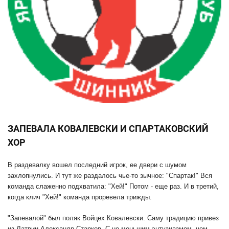
ЗАПЕВАЛА КОВАЛЕВСКИ И СПАРТАКОВСКИЙ
ХОР
В раздевалку вошел последний игрок, ее двери с шумом
захлопнулись. И тут же раздалось чье-то зычное: "Спартак!" Вся
команда слаженно подхватила: "Хей!" Потом - еще раз. И в третий,
когда клич "Хей!" команда проревела трижды.
"Запевалой" был поляк Войцех Ковалевски. Саму традицию привез
из Латвии Александр Старков. С не меньшим энтузиазмом, чем