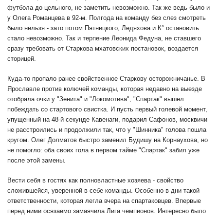
футбола до цельного, не заметить невозможно. Так же ведь было и
у Олега Романцева в 92-м. Полгода на команду без слез смотреть
было нельзя - зато потом Пятницкого, Ледяхова и К° остановить
стало невозможно. Так и терпение Леонида Федуна, не ставшего
сразу требовать от Старкова мхатовских постановок, воздается
сторицей.
Куда-то пропало ранее свойственное Старкову осторожничанье. В
Ярославле против колючей команды, которая недавно на выезде
отобрала очки у "Зенита" и "Локомотива", "Спартак" вышел
побеждать со стартового свистка. И пусть первый голевой момент,
упущенный на 48-й секунде Кавенаги, подарил Сафонов, москвичи
не расстроились и продолжили так, что у "Шинника" голова пошла
кругом. Олег Долматов быстро заменил Будишу на Корнаухова, но
не помогло: оба своих гола в первом тайме "Спартак" забил уже
после этой замены.
Вести себя в гостях как полновластные хозяева - свойство
сложившейся, уверенной в себе команды. Особенно в дни такой
ответственности, которая легла вчера на спартаковцев. Впервые
перед ними осязаемо замаячила Лига чемпионов. Интересно было