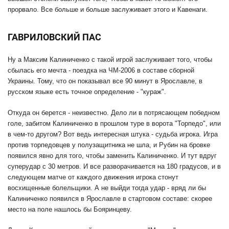
прорвало. Все больше и больше заслуживает этого и Кавенаги.
ГАВРИЛОВСКИЙ ПАС
Ну а Максим Калиниченко с такой игрой заслуживает того, чтобы
сбылась его мечта - поездка на ЧМ-2006 в составе сборной
Украины. Тому, что он показывал все 90 минут в Ярославле, в
русском языке есть точное определение - "кураж".
Откуда он берется - неизвестно. Дело ли в потрясающем победном
голе, забитом Калиниченко в прошлом туре в ворота "Торпедо", или
в чем-то другом? Вот ведь интересная штука - судьба игрока. Игра
против торпедовцев у полузащитника не шла, и Рубин на бровке
появился явно для того, чтобы заменить Калиниченко. И тут вдруг
суперудар с 30 метров. И все разворачивается на 180 градусов, и в
следующем матче от каждого движения игрока стонут
восхищенные болельщики. А не выйди тогда удар - вряд ли бы
Калиниченко появился в Ярославле в стартовом составе: скорее
место на поле нашлось бы Бояринцеву.