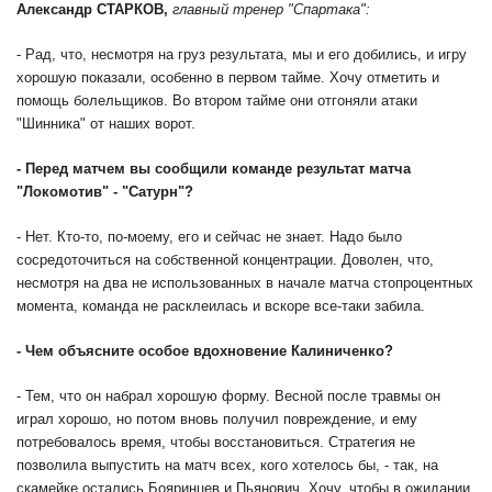
Александр СТАРКОВ,
главный тренер "Спартака":
- Рад, что, несмотря на груз результата, мы и его добились, и игру
хорошую показали, особенно в первом тайме. Хочу отметить и
помощь болельщиков. Во втором тайме они отгоняли атаки
"Шинника" от наших ворот.
- Перед матчем вы сообщили команде результат матча
"Локомотив" - "Сатурн"?
- Нет. Кто-то, по-моему, его и сейчас не знает. Надо было
сосредоточиться на собственной концентрации. Доволен, что,
несмотря на два не использованных в начале матча стопроцентных
момента, команда не расклеилась и вскоре все-таки забила.
- Чем объясните особое вдохновение Калиниченко?
- Тем, что он набрал хорошую форму. Весной после травмы он
играл хорошо, но потом вновь получил повреждение, и ему
потребовалось время, чтобы восстановиться. Стратегия не
позволила выпустить на матч всех, кого хотелось бы, - так, на
скамейке остались Бояринцев и Пьянович. Хочу, чтобы в ожидании