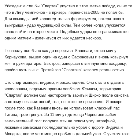
Убежден: е сли бы "Спартак" упустил в этом матче победу, он не то
что в Лигу чемпионов - в призеры первенства-2005 не попал бы.
Для команды, чей характер только формируется, потеря такого
выигрыша - удар чудовищной силы. Тем более когда упускается
шанс выйти на второе место. Подобные удары не ограничиваются
одним матчем - излечиться от них удается нескоро.
Поначалу все было как до перерыва. Кавенаги, отняв мяч у
Корнаухова, вышел один на один с Сафоновым и вновь ковырнул
мяч в руки вратарю. Быстров, завершая отличную многоходовку,
пробил чуть выше. Третий гол "Спартака" казался реальностью.
Это спартаковцев, видимо, и расхолодило. Они стали отдавать
ярославцам, ведомым правым хавбеком Юричем, территорию.
"Спартак" должен был насторожить забитый Ширко после свистка,
а потому незасчитанный, гол, но этого не произошло. И вскоре
после того, как Кавенаги вновь не использовал классный пас
Титова, гром грянул. За 11 минут до конца Черногаев забил
замечательный гол: получив мяч на левом углу штрафной,
ложными замахами последовательно убрал с дороги Видича и
Моцарта, после чего мощно пробил в дальний угол. С учетом того,