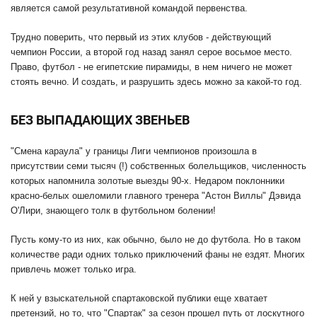
является самой результативной командой первенства.
Трудно поверить, что первый из этих клубов - действующий
чемпион России, а второй год назад занял серое восьмое место.
Право, футбол - не египетские пирамиды, в нем ничего не может
стоять вечно. И создать, и разрушить здесь можно за какой-то год.
БЕЗ ВЫПАДАЮЩИХ ЗВЕНЬЕВ
"Смена караула" у границы Лиги чемпионов произошла в
присутствии семи тысяч (!) собственных болельщиков, численность
которых напомнила золотые выезды 90-х. Недаром поклонники
красно-белых ошеломили главного тренера "Астон Виллы" Дэвида
О'Лири, знающего толк в футбольном болении!
Пусть кому-то из них, как обычно, было не до футбола. Но в таком
количестве ради одних только приключений фаны не ездят. Многих
привлечь может только игра.
К ней у взыскательной спартаковской публики еще хватает
претензий, но то, что "Спартак" за сезон прошел путь от лоскутного