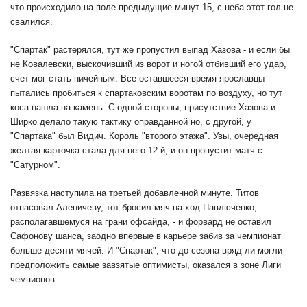
что происходило на поле предыдущие минут 15, с неба этот гол не
свалился.
"Спартак" растерялся, тут же пропустил выпад Хазова - и если бы
не Ковалевски, выскочивший из ворот и ногой отбивший его удар,
счет мог стать ничейным. Все оставшееся время ярославцы
пытались пробиться к спартаковским воротам по воздуху, но тут
коса нашла на камень. С одной стороны, присутствие Хазова и
Ширко делало такую тактику оправданной но, с другой, у
"Спартака" был Видич. Король "второго этажа". Увы, очередная
желтая карточка стала для него 12-й, и он пропустит матч с
"Сатурном".
Развязка наступила на третьей добавленной минуте. Титов
отпасовал Аленичеву, тот бросил мяч на ход Павлюченко,
располагавшемуся на грани офсайда, - и форвард не оставил
Сафонову шанса, заодно впервые в карьере забив за чемпионат
больше десяти мячей. И "Спартак", что до сезона вряд ли могли
предположить самые завзятые оптимисты, оказался в зоне Лиги
чемпионов.