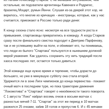
остальные, ее подхватили аргентинцы Кавенаги и Родригес,
бразилец Моцарт, румын Йенчи. Слушая из-за дверей этот хор, не
верилось, что многие из кричащих - иностранцы, которые, как у нас
считается, приезжают в Россию только ради денег.
К концу сезона стало ясно: несмотря на все трудности роста и
привыкания, спартаковцы превратились в команду. А когда Старков
сразу после финального свистка подходит к Дмитрию Парфенову,
так и не успевшему выйти на поле, и обнимает его, ты понимаешь,
что люди из былого "Спартака" пользуются в нынешнем должной
мерой уважения. Как удалось сохранить эту нить традиций после
хаоса последних лет, остается только дивиться.
Этой команде еще нужно время и терпение, чтобы дорасти до
большего, но уже в минувшую субботу она стала второй.
Удержится ли в зоне Лиги чемпионов до конца первенства - покажет
очный матч в последнем туре, но пока траектории движения
"Локомотива" и "Спартака" говорят о неизбежности такого поворота.
С 1 августа "Локо" набрал восемь очков в восьми матчах с
разностью мячей 7-11. "Спартак" за этот же период в 10 матчах
разжился 25 очками, забив 18 голов и пропустив 6. И с 45 мячами