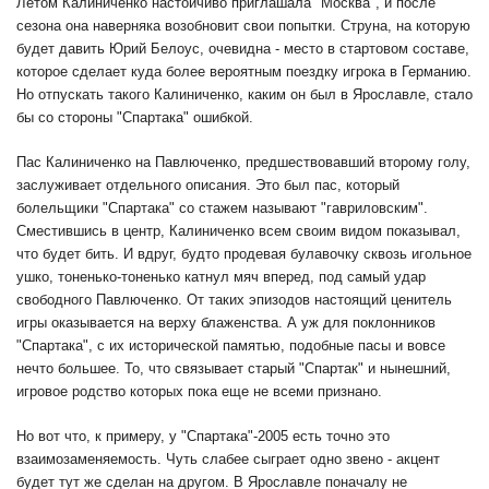
Летом Калиниченко настойчиво приглашала "Москва", и после
сезона она наверняка возобновит свои попытки. Струна, на которую
будет давить Юрий Белоус, очевидна - место в стартовом составе,
которое сделает куда более вероятным поездку игрока в Германию.
Но отпускать такого Калиниченко, каким он был в Ярославле, стало
бы со стороны "Спартака" ошибкой.
Пас Калиниченко на Павлюченко, предшествовавший второму голу,
заслуживает отдельного описания. Это был пас, который
болельщики "Спартака" со стажем называют "гавриловским".
Сместившись в центр, Калиниченко всем своим видом показывал,
что будет бить. И вдруг, будто продевая булавочку сквозь игольное
ушко, тоненько-тоненько катнул мяч вперед, под самый удар
свободного Павлюченко. От таких эпизодов настоящий ценитель
игры оказывается на верху блаженства. А уж для поклонников
"Спартака", с их исторической памятью, подобные пасы и вовсе
нечто большее. То, что связывает старый "Спартак" и нынешний,
игровое родство которых пока еще не всеми признано.
Но вот что, к примеру, у "Спартака"-2005 есть точно это
взаимозаменяемость. Чуть слабее сыграет одно звено - акцент
будет тут же сделан на другом. В Ярославле поначалу не