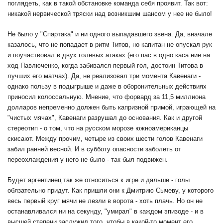
поглядеть, как в такой обстановке команда себя проявит. Так вот:
никакой нервической тряски над возникшим шансом у нее не было!
Не было у "Спартака" и ни одного выпадавшего звена. Да, вначале
казалось, что не попадает в ритм Титов, но капитан не опускал рук
и поучаствовал в двух голевых атаках (его пас в одно каса ние на
ход Павлюченко, когда забивался первый гол, достоин Титова в
лучших его матчах). Да, не реализовал три момента Кавенаги -
однако пользу в подыгрыше и даже в оборонительных действиях
приносил колоссальную. Мнение, что форвард за 11,5 миллиона
долларов непременно должен быть капризной примой, играющей на
"чистых мячах", Кавенаги разрушал до основания. Как и другой
стереотип - о том, что на русском морозе южноамериканцы
скисают. Между прочим, четыре из своих шести голов Кавенаги
забил ранней весной. И в субботу опасности заболеть от
переохлаждения у него не было - так был подвижен.
Будет аргентинец так же относиться к игре и дальше - голы
обязательно придут. Как пришли они к Дмитрию Сычеву, у которого
весь первый круг мячи не лезли в ворота - хоть плачь. Но он не
останавливался ни на секунду, "умирал" в каждом эпизоде - и в
высшей степени заслужил того, чтобы в какой-то момент его