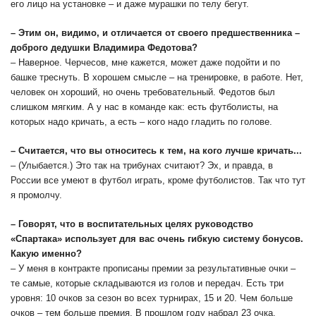
его лицо на установке – и даже мурашки по телу бегут.
– Этим он, видимо, и отличается от своего предшественника –
доброго дедушки Владимира Федотова?
– Наверное. Черчесов, мне кажется, может даже подойти и по
башке треснуть. В хорошем смысле – на тренировке, в работе. Нет,
человек он хороший, но очень требовательный. Федотов был
слишком мягким. А у нас в команде как: есть футболисты, на
которых надо кричать, а есть – кого надо гладить по голове.
– Считается, что вы относитесь к тем, на кого лучше кричать...
– (Улыбается.) Это так на трибунах считают? Эх, и правда, в
России все умеют в футбол играть, кроме футболистов. Так что тут
я промолчу.
– Говорят, что в воспитательных целях руководство
«Спартака» использует для вас очень гибкую систему бонусов.
Какую именно?
– У меня в контракте прописаны премии за результативные очки –
те самые, которые складываются из голов и передач. Есть три
уровня: 10 очков за сезон во всех турнирах, 15 и 20. Чем больше
очков – тем больше премия. В прошлом году набрал 23 очка.