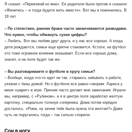
Я сказал: «Переезжай ко мне». Ее родители были против и сказали:
«Женитесь – и тогда будете жить вместе». Вот мы и поженились. В
18 лет.
– По статистике, ранние браки часто заканчиваются разводами.
Что нужно, чтобы обмануть сухие цифры?
– Любить. Вот мы любим друг друга, и у нас все хорошо. А когда
дети рождаются, семья еще крепче становится. Кстати, на футбол
это тоже огромное влияние оказывает. Если все хорошо дома,
значит, и на поле будет так же.
– Вы разговариваете о футболе в кругу семьи?
– Вообще, когда что-то идет не так, стараюсь забывать о работе,
уезжая с базы домой. Но о футболе все равно говорим: Лариса у
меня «шарит» в игре. Причем часто делает мне замечания. Играли
мы, например, с «Рубином», и я в центре поля заработал желтую
карточку, специально толкнув соперника. Дома потом изрядно
досталось. «Рома, ну зачем тебе была нужна эта желтая?» Даже
чуть не поругались тогда – так сильно спорили.
Сон в ногу