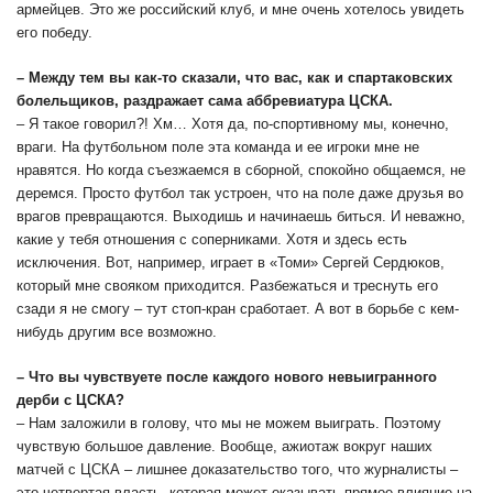
армейцев. Это же российский клуб, и мне очень хотелось увидеть
его победу.
– Между тем вы как-то сказали, что вас, как и спартаковских
болельщиков, раздражает сама аббревиатура ЦСКА.
– Я такое говорил?! Хм… Хотя да, по-спортивному мы, конечно,
враги. На футбольном поле эта команда и ее игроки мне не
нравятся. Но когда съезжаемся в сборной, спокойно общаемся, не
деремся. Просто футбол так устроен, что на поле даже друзья во
врагов превращаются. Выходишь и начинаешь биться. И неважно,
какие у тебя отношения с соперниками. Хотя и здесь есть
исключения. Вот, например, играет в «Томи» Сергей Сердюков,
который мне свояком приходится. Разбежаться и треснуть его
сзади я не смогу – тут стоп-кран сработает. А вот в борьбе с кем-
нибудь другим все возможно.
– Что вы чувствуете после каждого нового невыигранного
дерби с ЦСКА?
– Нам заложили в голову, что мы не можем выиграть. Поэтому
чувствую большое давление. Вообще, ажиотаж вокруг наших
матчей с ЦСКА – лишнее доказательство того, что журналисты –
это четвертая власть, которая может оказывать прямое влияние на