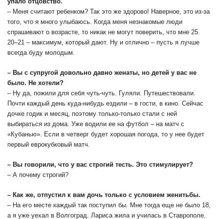
упало отцовство.
– Меня считают ребенком? Так это же здорово! Наверное, это из-за
того, что я много улыбаюсь. Когда меня незнакомые люди
спрашивают о возрасте, то никак не могут поверить, что мне 25.
20–21 – максимум, который дают. Ну и отлично – пусть я лучше
всегда буду молодым.
– Вы с супругой довольно давно женаты, но детей у вас не
было. Не хотели?
– Ну да, пожили для себя чуть-чуть. Гуляли. Путешествовали.
Почти каждый день куда-нибудь ездили – в гости, в кино. Сейчас
дочке годик и месяц, поэтому только-только стали с ней
выбираться из дома. Уже водили ее на футбол – на матч с
«Кубанью». Если в четверг будет хорошая погода, то у нее будет
первый еврокубковый матч.
– Вы говорили, что у вас строгий тесть. Это стимулирует?
– А почему строгий?
– Как же, отпустил к вам дочь только с условием женитьбы.
– На его месте каждый так поступил бы. Мне тогда еще не было 18,
а я уже уехал в Волгоград. Лариса жила и училась в Ставрополе.