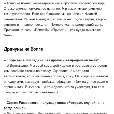
– Точно не помню, но наверняка из-за простого игрового эпизода.
Это же вполне нормальное явление. Я в таких «мероприятиях»
тоже участвовал. Еще при Старкове мы сошлись с Никитой
Баженовым. Играли в квадрат, кто-то из нас грубо сыграл, второй
ответил и – пошло-поехало… Помирились на следующий день.
Приехали на базу: «Привет!», «Привет!» – как будто ничего не
было.
Драчуны на Волге
– Когда вы в последний раз дрались за пределами поля?
– В Волгограде. Мы всей командой ходили в ресторан и устроили
там побоище стенка на стенку. Сцепились с местными
авторитетами, которые сидели по соседству. Мы сидели с женами
и подругами, как вдруг прибежал официант: «Там на улице вашего
парня бьют». Выбегаем – а там драка: кто-то участвует, кто-то в
сторонке стоит. Ну мы и ввязались.
– Сергея Рашевского, полузащитника «Ротора», случайно не
тогда ранили?
– Да, в тот же вечер. Мы после этой драки разъехались по домам,