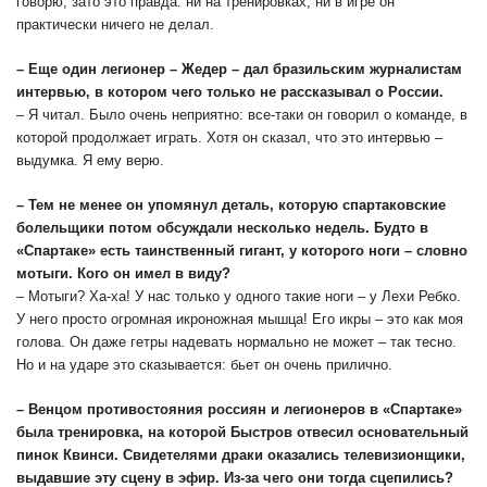
говорю, зато это правда: ни на тренировках, ни в игре он
практически ничего не делал.
– Еще один легионер – Жедер – дал бразильским журналистам
интервью, в котором чего только не рассказывал о России.
– Я читал. Было очень неприятно: все-таки он говорил о команде, в
которой продолжает играть. Хотя он сказал, что это интервью –
выдумка. Я ему верю.
– Тем не менее он упомянул деталь, которую спартаковские
болельщики потом обсуждали несколько недель. Будто в
«Спартаке» есть таинственный гигант, у которого ноги – словно
мотыги. Кого он имел в виду?
– Мотыги? Ха-ха! У нас только у одного такие ноги – у Лехи Ребко.
У него просто огромная икроножная мышца! Его икры – это как моя
голова. Он даже гетры надевать нормально не может – так тесно.
Но и на ударе это сказывается: бьет он очень прилично.
– Венцом противостояния россиян и легионеров в «Спартаке»
была тренировка, на которой Быстров отвесил основательный
пинок Квинси. Свидетелями драки оказались телевизионщики,
выдавшие эту сцену в эфир. Из-за чего они тогда сцепились?