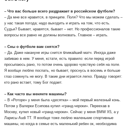
– Что вас больше всего раздражает в российском футболе?
– Да мне все нравится, в принципе. Поля? Что мы можем сделать –
у нас такая погода; надо выходить и играть на том, что есть.
Судьи? Бывает, нравятся, бывает – нет. Но профессионалов такие
вопросы все равно не должны волновать. Главное – играть.
– Сны о футболе вам снятся?
– Да. Даже накануне игры снится ближайший матч. Иногда даже
забиваю в нем. У меня, кстати, есть правило: если перед игрой
просыпаюсь рано, то потом очень здорово чувствую себя на поле.
Я вообще люблю поспать, но бывает, проснусь в восемь и больше
глаз сомкнуть не могу. В такие дни играется легко. Правду говорят:
кто рано встает, тому Бог подает.
– Как часто вы меняете машины?
– В «Роторе» у меня была «десятка» – мой первый железный конь.
Потом у Валерки Есипова купил «гранд-чероки». Переехав в
Москву, купил новый «гранд-чероки». Сейчас у меня BMW X5, а у
Ларисы Audi TT. Я вообще тоже люблю маленькие спортивные
машины, но когда в семье есть маленький ребен ок, необходима