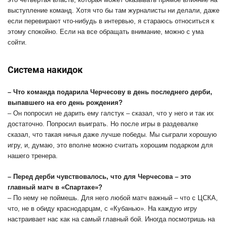
выступление команд. Хотя что бы там журналисты ни делали, даже
если перевирают что-нибудь в интервью, я стараюсь относиться к
этому спокойно. Если на все обращать внимание, можно с ума
сойти.
Система накидок
– Что команда подарила Черчесову в день последнего дерби,
выпавшего на его день рождения?
– Он попросил не дарить ему галстук – сказал, что у него и так их
достаточно. Попросил выиграть. Но после игры в раздевалке
сказал, что такая ничья даже лучше победы. Мы сыграли хорошую
игру, и, думаю, это вполне можно считать хорошим подарком для
нашего тренера.
– Перед дерби чувствовалось, что для Черчесова – это
главный матч в «Спартаке»?
– По нему не поймешь. Для него любой матч важный – что с ЦСКА,
что, не в обиду краснодарцам, с «Кубанью». На каждую игру
настраивает нас как на самый главный бой. Иногда по­смотришь на