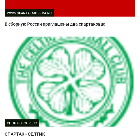
WWW.SPARTAKMOSKVA.RU
В сборную России приглашены два спартаковца
СПОРТ-ЭКСПРЕСС
СПАРТАК - СЕЛТИК