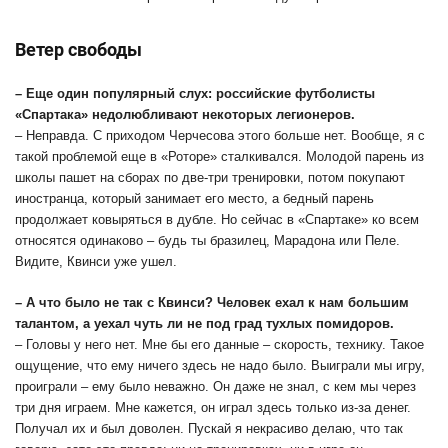
Ветер свободы
– Еще один популярный слух: россий­ские футболисты
«Спартака» недолюбливают некоторых легионеров.
– Неправда. С приходом Черчесова этого больше нет. Вообще, я с
такой проблемой еще в «Роторе» сталкивался. Молодой парень из
школы пашет на сборах по две-три тренировки, потом покупают
иностранца, который занимает его место, а бедный парень
продолжает ковыряться в дубле. Но сейчас в «Спартаке» ко всем
относятся одинаково – будь ты бразилец, Марадона или Пеле.
Видите, Квинси уже ушел.
– А что было не так с Квинси? Человек ехал к нам большим
талантом, а уехал чуть ли не под град тухлых помидоров.
– Головы у него нет. Мне бы его данные – скорость, технику. Такое
ощущение, что ему ничего здесь не надо было. Выиграли мы игру,
проиграли – ему было неважно. Он даже не знал, с кем мы через
три дня играем. Мне кажется, он играл здесь только из-за денег.
Получал их и был доволен. Пускай я некрасиво делаю, что так