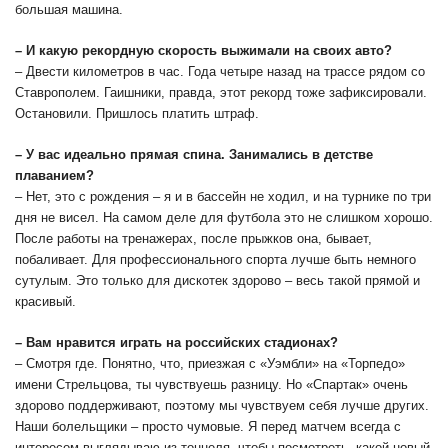
большая машина.
– И какую рекордную скорость выжимали на своих авто?
– Двести километров в час. Года четыре назад на трассе рядом со
Ставрополем. Гаишники, правда, этот рекорд тоже зафиксировали.
Остановили. Пришлось платить штраф.
– У вас идеально прямая спина. Занимались в детстве
плаванием?
– Нет, это с рождения – я и в бассейн не ходил, и на турнике по три
дня не висел. На самом деле для футбола это не слишком хорошо.
После работы на тренажерах, после прыжков она, бывает,
побаливает. Для профессионального спорта лучше быть немного
сутулым. Это только для дискотек здорово – весь такой прямой и
красивый.
– Вам нравится играть на российских стадионах?
– Смотря где. Понятно, что, приезжая с «Уэмбли» на «Торпедо»
имени Стрельцова, ты чувствуешь разницу. Но «Спартак» очень
здорово поддер­живают, поэтому мы чувствуем себя лучше других.
Наши болельщики – просто чумовые. Я перед матчем всегда с
интересом выглядываю из тоннеля, чтобы посмотреть, какой новый