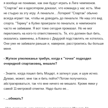
я вообще не понимаю, как они будут играть в Лиге чемпионов.
"Спартак" же и вдесятером доказал, что команда у нас есть. Мне
не стыдно за эту игру. А пенальти... Лотерея! "Спартак" обычно
всегда играет так, чтобы не доводить до пенальти. Не наш это вид
спорта. "Тереку" в Кубке проиграли по пенальти, в чемпионате
часто не забиваем. Я вот тоже сегодня промазал. Но не мог
переложить на кого-то ответственность. Те, кто должен был бить,
оказались заменены, а Ковача с Дедурой подставлять не хотелось.
Они уже не забивали раньше и, наверное, расстроились бы больше
меня.
- Жуткое улюлюканье трибун, когда к "точке" подходил
очередной спартаковец, мешало?
- Знаете, когда пошел бить Моцарт, я заткнул уши, и шум исчез.
Думаю, может, мне так и бить пойти? Потом получилось
абстрагироваться, так что мне ничего не мешало. Кроме ямки у
самой 11-метровой отметки. Надо было ее...
- ...обежать?