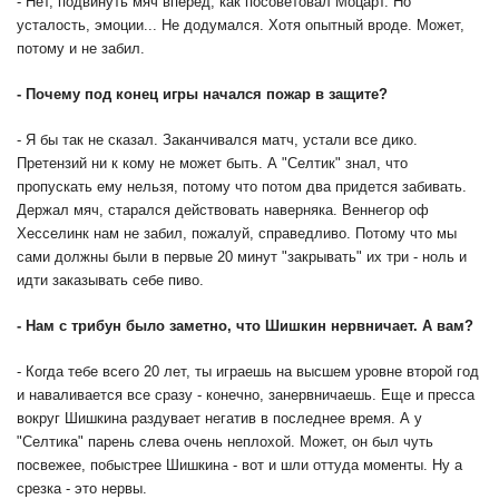
- Нет, подвинуть мяч вперед, как посоветовал Моцарт. Но
усталость, эмоции... Не додумался. Хотя опытный вроде. Может,
потому и не забил.
- Почему под конец игры начался пожар в защите?
- Я бы так не сказал. Заканчивался матч, устали все дико.
Претензий ни к кому не может быть. А "Селтик" знал, что
пропускать ему нельзя, потому что потом два придется забивать.
Держал мяч, старался действовать наверняка. Веннегор оф
Хесселинк нам не забил, пожалуй, справедливо. Потому что мы
сами должны были в первые 20 минут "закрывать" их три - ноль и
идти заказывать себе пиво.
- Нам с трибун было заметно, что Шишкин нервничает. А вам?
- Когда тебе всего 20 лет, ты играешь на высшем уровне второй год
и наваливается все сразу - конечно, занервничаешь. Еще и пресса
вокруг Шишкина раздувает негатив в последнее время. А у
"Селтика" парень слева очень неплохой. Может, он был чуть
посвежее, побыстрее Шишкина - вот и шли оттуда моменты. Ну а
срезка - это нервы.