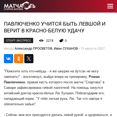
ПАВЛЮЧЕНКО УЧИТСЯ БЫТЬ ЛЕВШОЙ И
ВЕРИТ В КРАСНО-БЕЛУЮ УДАЧУ
2274
0
СПОРТ-ЭКСПРЕСС
Автор
: Александр ПРОСВЕТОВ, Иван СУХАНОВ -
15 августа 2007
"Помогите хоть кто-нибудь - я же шнурки на бутсах не могу
завязать!" - воскликнул, выйдя вчера на тренировку,
Роман
Павлюченко
, правая кисть которого после матча "Спартака" в
Самаре зафиксирована гибкой лангеткой. На помощь кинулся
китайский доктор красно-белых Лю Хуншен. Поблагодарив его,
нападающий изрек: "У тебя легкая рука, Лю. Так что завтра я
обязательно забью".
- Сейчас мне все приходится делать левой рукой: и здороваться, и