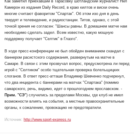
Как заметил приехавший в Тарасовку шотландский журналист Нил
Камерон из издания Daily Record, в краю килтов и виски очень
многие считают фаворитом "Спартак". Об этом изо дня в день
твердят и телевидение, и радиостанции. Титов, однако, с этой
точкой зрения не согласен: "Шансы равны. В домашнем матче нам
необходимо сделать задел. Всем известно, какую мощную
поддержку получает "Селтик" в Глазго".
В ходе пресс-конференции не был обойден вниманием скандал с
баннером расистского содержания, развернутым на матче в
Самаре. В связи с этим прозвучал вопрос, предусмотрена ли перед
игрой с "Селтиком" особо тщательная проверка болельщицких
слоганов. В ответ пресс-атташе Владимир Шевченко подчеркнул,
что два инцидента с баннерами на матчах "Спартака" (помимо
самарского, речь, видимо, идет о прошлогоднем ярославском. -
Прим. "СЭ"
) случились за пределами Москвы, где клуб не имел
возможности влиять на события, а местные правоохранительные
органы, к сожалению, провокацию не предотвратили.
Источник:
http://www.sport-express.ru