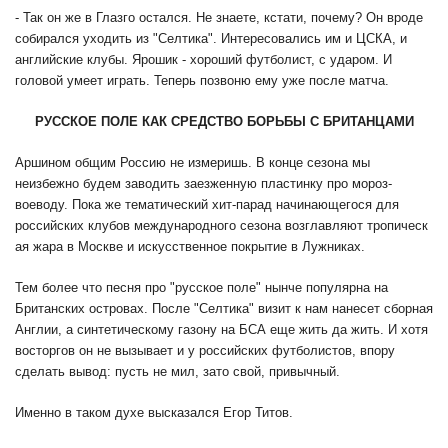
- Так он же в Глазго остался. Не знаете, кстати, почему? Он вроде
собирался уходить из "Селтика". Интересовались им и ЦСКА, и
английские клубы. Ярошик - хороший футболист, с ударом. И
головой умеет играть. Теперь позвоню ему уже после матча.
РУССКОЕ ПОЛЕ КАК СРЕДСТВО БОРЬБЫ С БРИТАНЦАМИ
Аршином общим Россию не измеришь. В конце сезона мы
неизбежно будем заводить заезженную пластинку про мороз-
воеводу. Пока же тематический хит-парад начинающегося для
российских клубов международного сезона возглавляют тропическ
ая жара в Москве и искусственное покрытие в Лужниках.
Тем более что песня про "русское поле" нынче популярна на
Британских островах. После "Селтика" визит к нам нанесет сборная
Англии, а синтетическому газону на БСА еще жить да жить. И хотя
восторгов он не вызывает и у российских футболистов, впору
сделать вывод: пусть не мил, зато свой, привычный.
Именно в таком духе высказался Егор Титов.