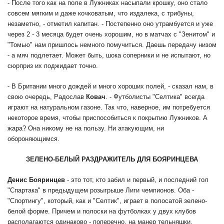
- После того как на поле в Лужниках насыпали крошку, оно стало
совсем мягким и даже кочковатым, что издалека, с трибуны,
незаметно, - отметил капитан. - Постепенно оно утрамбуется и уже
через 2 - 3 месяца будет очень хорошим, но в матчах с "Зенитом" и
"Томью" нам пришлось немного помучиться. Даешь передачу низом
- а мяч подлетает. Может быть, шока соперники и не испытают, но
сюрприз их поджидает точно.
- В Британии много дождей и много хороших полей, - сказал нам, в
свою очередь, Радослав
Ковач
. - Футболисты "Селтика" всегда
играют на натуральном газоне. Так что, наверное, им потребуется
некоторое время, чтобы приспособиться к покрытию Лужников. А
жара? Она никому не на пользу. Ни атакующим, ни
обороняющимся.
ЗЕЛЕНО-БЕЛЫЙ РАЗДРАЖИТЕЛЬ ДЛЯ БОЯРИНЦЕВА
Денис Бояринцев
- это тот, кто забил и первый, и последний гол
"Спартака" в предыдущем розыгрыше Лиги чемпионов. Оба -
"Спортингу", который, как и "Селтик", играет в полосатой зелено-
белой форме. Причем и полоски на футболках у двух клубов
располагаются одинаково - поперечно, на манер тельняшки.