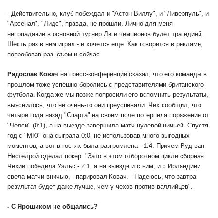
- Действительно, клуб побеждал и "Астон Виллу", и "Ливерпуль", и
"Арсенал". "Лидс", правда, не прошли. Лично для меня
непопадание в основной турнир Лиги чемпионов будет трагедией.
Шесть раз в нем играл - и хочется еще. Как говорится в рекламе,
попробовав раз, съем и сейчас.
Радослав Ковач
на пресс-конференции сказал, что его команды в
прошлом тоже успешно боролись с представителями британского
футбола. Когда же мы позже попросили его вспомнить результаты,
выяснилось, что не очень-то они преуспевали. Чех сообщил, что
четыре года назад "Спарта" на своем поле потерпела поражение от
"Челси" (0:1), а на выезде завершила матч нулевой ничьей. Спустя
год с "МЮ" она сыграла 0:0, не использовав много выгодных
моментов, а вот в гостях была разгромлена - 1:4. Причем Руд ван
Нистелрой сделал покер. "Зато в этом отборочном цикле сборная
Чехии победила Уэльс - 2:1, а на выезде и с ним, и с Ирландией
свела матчи вничью, - парировал Ковач. - Надеюсь, что завтра
результат будет даже лучше, чем у чехов против валлийцев".
- С Ярошиком не общались?